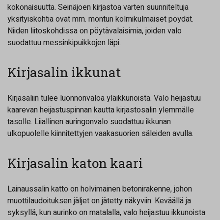
kokonaisuutta. Seinäjoen kirjastoa varten suunniteltuja
yksityiskohtia ovat mm. montun kolmikulmaiset pöydät.
Niiden liitoskohdissa on pöytävalaisimia, joiden valo
suodattuu messinkipuikkojen läpi.
Kirjasalin ikkunat
Kirjasaliin tulee luonnonvaloa yläikkunoista. Valo heijastuu
kaarevan heijastuspinnan kautta kirjastosalin ylemmälle
tasolle. Liiallinen auringonvalo suodattuu ikkunan
ulkopuolelle kiinnitettyjen vaakasuorien säleiden avulla.
Kirjasalin katon kaari
Lainaussalin katto on holvimainen betonirakenne, johon
muottilaudoituksen jäljet on jätetty näkyviin. Keväällä ja
syksyllä, kun aurinko on matalalla, valo heijastuu ikkunoista