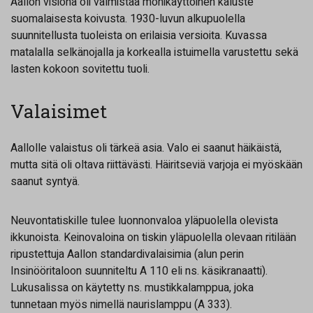
Aallon visiona oli valmistaa monikäyttöinen kaluste
suomalaisesta koivusta. 1930-luvun alkupuolella
suunnitellusta tuoleista on erilaisia versioita. Kuvassa
matalalla selkänojalla ja korkealla istuimella varustettu sekä
lasten kokoon sovitettu tuoli.
Valaisimet
Aallolle valaistus oli tärkeä asia. Valo ei saanut häikäistä,
mutta sitä oli oltava riittävästi. Häiritseviä varjoja ei myöskään
saanut syntyä.
Neuvontatiskille tulee luonnonvaloa yläpuolella olevista
ikkunoista. Keinovaloina on tiskin yläpuolella olevaan ritilään
ripustettuja Aallon standardivalaisimia (alun perin
Insinööritaloon suunniteltu A 110 eli ns. käsikranaatti).
Lukusalissa on käytetty ns. mustikkalamppua, joka
tunnetaan myös nimellä naurislamppu (A 333).