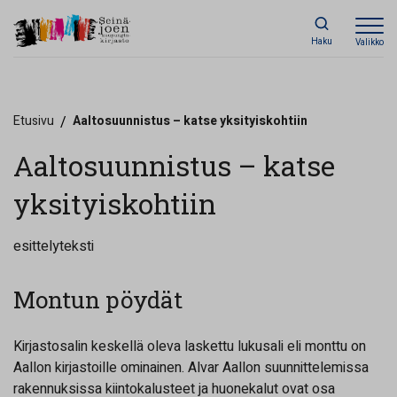
Haku
Valikko
Etusivu
/
Aaltosuunnistus – katse yksityiskohtiin
Aaltosuunnistus – katse
yksityiskohtiin
esittelyteksti
Montun pöydät
Kirjastosalin keskellä oleva laskettu lukusali eli monttu on
Aallon kirjastoille ominainen. Alvar Aallon suunnittelemissa
rakennuksissa kiintokalusteet ja huonekalut ovat
osa