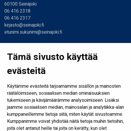
60100 Seinäjoki
06 416 2318
06 416 2317
kirjasto@seinajoki.fi
etunimi.sukunimi@seinajoki.fi
Linkit
Tämä sivusto käyttää
Etusivu
evästeitä
Kirjastot ja aukioloajat
Ota yhteyttä
Käytämme evästeitä tarjoamamme sisällön ja mainosten
Verkkokirjasto
räätälöimiseen, sosiaalisen median ominaisuuksien
tukemiseen ja kävijämäärämme analysoimiseen. Lisäksi
Kaikki kirjaston some-kanavat
jaamme sosiaalisen median, mainosalan ja analytiikka-alan
Näytä evästeasetukseni
kumppaneillemme tietoja siitä, miten käytät sivustoamme.
Kumppanimme voivat yhdistää näitä tietoja muihin tietoihin,
joita olet antanut heille tai joita on kerätty, kun olet
Seuraa meitä