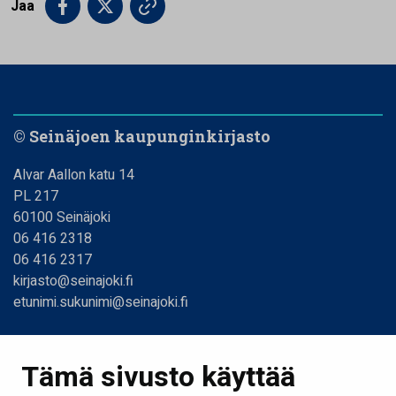
Jaa
© Seinäjoen kaupunginkirjasto
Alvar Aallon katu 14
PL 217
60100 Seinäjoki
06 416 2318
06 416 2317
kirjasto@seinajoki.fi
etunimi.sukunimi@seinajoki.fi
Linkit
Tämä sivusto käyttää
Etusivu