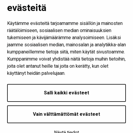
evästeitä
Kirjastot ja aukioloajat
Ota yhteyttä
Käytämme evästeitä tarjoamamme sisällön ja mainosten
Verkkokirjasto
räätälöimiseen, sosiaalisen median ominaisuuksien
tukemiseen ja kävijämäärämme analysoimiseen. Lisäksi
Kaikki kirjaston some-kanavat
jaamme sosiaalisen median, mainosalan ja analytiikka-alan
Näytä evästeasetukseni
kumppaneillemme tietoja siitä, miten käytät sivustoamme.
Kumppanimme voivat yhdistää näitä tietoja muihin tietoihin,
joita olet antanut heille tai joita on kerätty, kun olet
Seuraa meitä
käyttänyt heidän palvelujaan.
Salli kaikki evästeet
Vain välttämättömät evästeet
Näytä tiedot