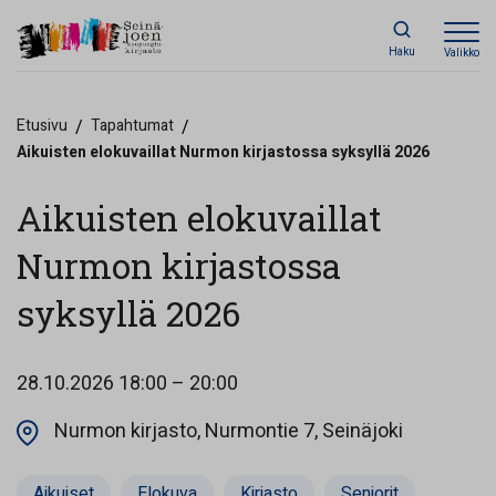
Haku
Valikko
Etusivu
/
Tapahtumat
/
Aikuisten elokuvaillat Nurmon kirjastossa syksyllä 2026
Aikuisten elokuvaillat
Nurmon kirjastossa
syksyllä 2026
28.10.2026
18:00 – 20:00
Opens in a
Nurmon kirjasto, Nurmontie 7, Seinäjoki
Aikuiset
Elokuva
Kirjasto
Seniorit