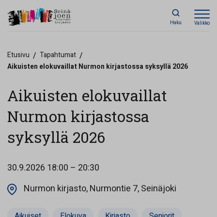
Haku
Valikko
Etusivu
/
Tapahtumat
/
Aikuisten elokuvaillat Nurmon kirjastossa syksyllä 2026
Aikuisten elokuvaillat
Nurmon kirjastossa
syksyllä 2026
30.9.2026
18:00 – 20:30
Opens in a
Nurmon kirjasto, Nurmontie 7, Seinäjoki
Aikuiset
Elokuva
Kirjasto
Seniorit