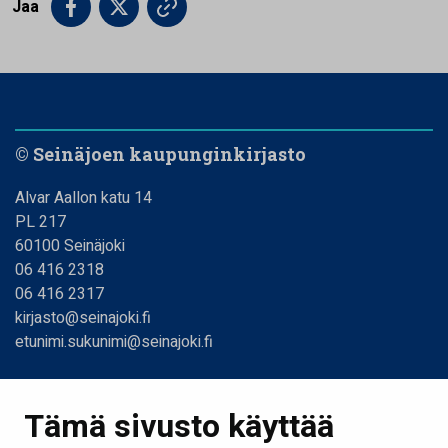
Jaa
© Seinäjoen kaupunginkirjasto
Alvar Aallon katu 14
PL 217
60100 Seinäjoki
06 416 2318
06 416 2317
kirjasto@seinajoki.fi
etunimi.sukunimi@seinajoki.fi
Linkit
Tämä sivusto käyttää
Etusivu