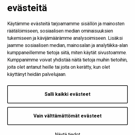
evästeitä
Kirjastot ja aukioloajat
Ota yhteyttä
Käytämme evästeitä tarjoamamme sisällön ja mainosten
Verkkokirjasto
räätälöimiseen, sosiaalisen median ominaisuuksien
tukemiseen ja kävijämäärämme analysoimiseen. Lisäksi
Kaikki kirjaston some-kanavat
jaamme sosiaalisen median, mainosalan ja analytiikka-alan
Näytä evästeasetukseni
kumppaneillemme tietoja siitä, miten käytät sivustoamme.
Kumppanimme voivat yhdistää näitä tietoja muihin tietoihin,
joita olet antanut heille tai joita on kerätty, kun olet
Seuraa meitä
käyttänyt heidän palvelujaan.
Salli kaikki evästeet
Vain välttämättömät evästeet
Näytä tiedot