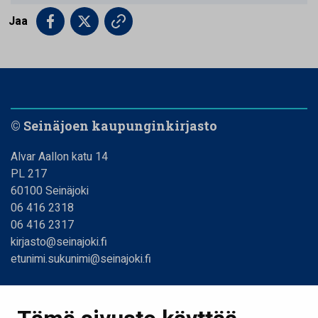
Jaa
© Seinäjoen kaupunginkirjasto
Alvar Aallon katu 14
PL 217
60100 Seinäjoki
06 416 2318
06 416 2317
kirjasto@seinajoki.fi
etunimi.sukunimi@seinajoki.fi
Linkit