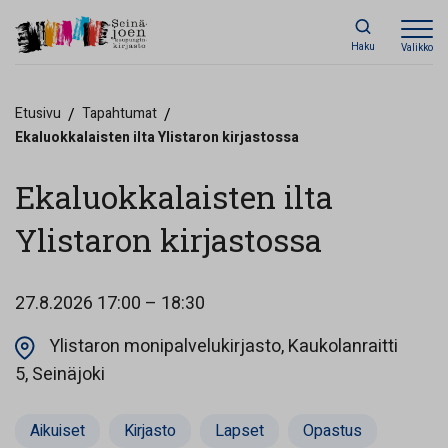
Haku
Valikko
Etusivu
/
Tapahtumat
/
Ekaluokkalaisten ilta Ylistaron kirjastossa
Ekaluokkalaisten ilta
Ylistaron kirjastossa
27.8.2026
17:00 – 18:30
Ylistaron monipalvelukirjasto, Kaukolanraitti
Opens in a new tab
5, Seinäjoki
Aikuiset
Kirjasto
Lapset
Opastus