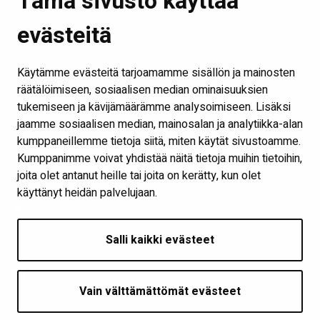
Tämä sivusto käyttää
Etusivu
evästeitä
Kirjastot ja aukioloajat
Ota yhteyttä
Käytämme evästeitä tarjoamamme sisällön ja mainosten
Verkkokirjasto
räätälöimiseen, sosiaalisen median ominaisuuksien
tukemiseen ja kävijämäärämme analysoimiseen. Lisäksi
Kaikki kirjaston some-kanavat
jaamme sosiaalisen median, mainosalan ja analytiikka-alan
Näytä evästeasetukseni
kumppaneillemme tietoja siitä, miten käytät sivustoamme.
Kumppanimme voivat yhdistää näitä tietoja muihin tietoihin,
joita olet antanut heille tai joita on kerätty, kun olet
Seuraa meitä
käyttänyt heidän palvelujaan.
Salli kaikki evästeet
Vain välttämättömät evästeet