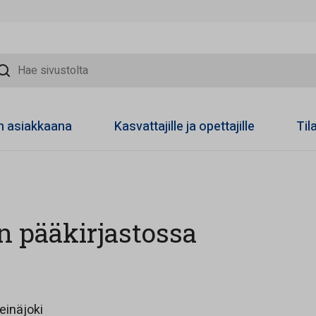
sivustolta
on asiakkaana
Kasvattajille ja opettajille
Til
n pääkirjastossa
Opens in a new tab
einäjoki