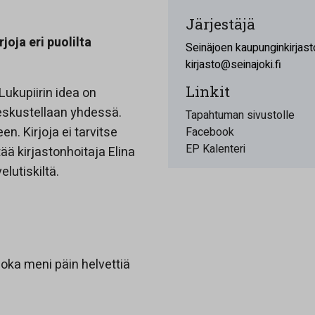
Järjestäjä
joja eri puolilta
Seinäjoen kaupunginkirjast
kirjasto@seinajoki.fi
Linkit
Lukupiirin idea on
keskustellaan yhdessä.
Tapahtuman sivustolle
en. Kirjoja ei tarvitse
Facebook
EP Kalenteri
tää kirjastonhoitaja Elina
lutiskiltä.
joka meni päin helvettiä