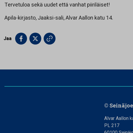
Tervetuloa sekä uudet että vanhat piiriläiset!
Apila-kirjasto, Jaaksi-sali, Alvar Aallon katu 14.
Jaa
© Seinäjo
Alvar Aallon k
PL 217
60100 Seinäjo