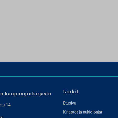
Linkit
en kaupunginkirjasto
Etusivu
atu 14
Kirjastot ja aukioloajat
ki