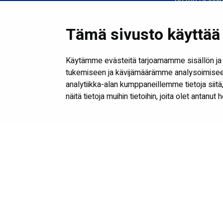
06 416 2318
06 416 2317
Tämä sivusto käyttää 
kirjasto@seina
etunimi.sukuni
Käytämme evästeitä tarjoamamme sisällön ja 
tukemiseen ja kävijämäärämme analysoimiseen
analytiikka-alan kumppaneillemme tietoja sii
näitä tietoja muihin tietoihin, joita olet antanut 