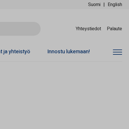
Suomi
English
Ski
Yhteystiedot
Palaute
at ja yhteistyö
Innostu lukemaan!