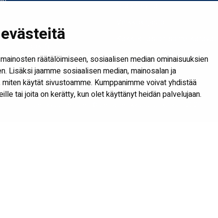
Ota yhteyttä
Verkkokirjasto
evästeitä
joki.fi
Kaikki kirjaston some-kanavat
mi@seinajoki.fi
Näytä evästeasetukseni
mainosten räätälöimiseen, sosiaalisen median ominaisuuksien
. Lisäksi jaamme sosiaalisen median, mainosalan ja
tä, miten käytät sivustoamme. Kumppanimme voivat yhdistää
heille tai joita on kerätty, kun olet käyttänyt heidän palvelujaan.
Saavutettavuusseloste
| © Seinäjoen kaupunginkirjasto 2026