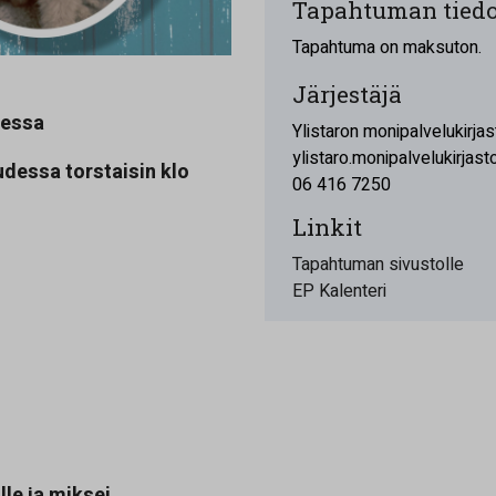
Tapahtuman tiedo
Tapahtuma on maksuton.
Järjestäjä
dessa
Ylistaron monipalvelukirjas
ylistaro.monipalvelukirjast
udessa torstaisin klo
06 416 7250
Linkit
Tapahtuman sivustolle
EP Kalenteri
lle ja miksei