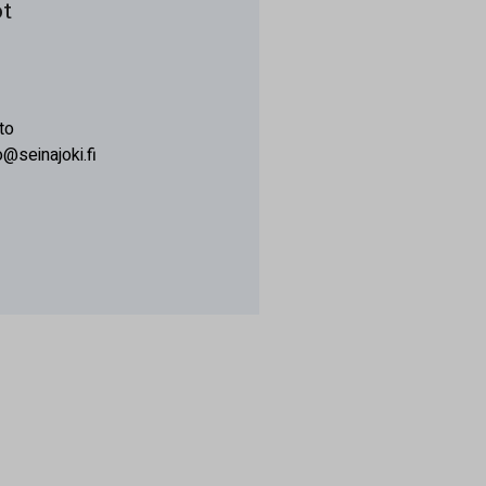
t
to
o@seinajoki.fi