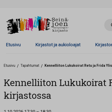
Hae 
Etusivu
Kirjastot ja aukioloajat
Kirjast
Etusivu
/
Tapahtumat
/
Kennelliiton Lukukoirat Retu ja Frida Yli
Kennelliiton Lukukoirat R
kirjastossa
1.10.2026
17:30 – 18:30