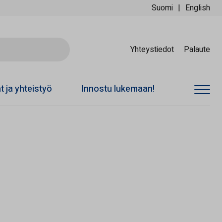
Suomi
English
Ski
Yhteystiedot
Palaute
at ja yhteistyö
Innostu lukemaan!