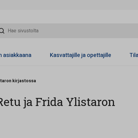
sivustolta
on asiakkaana
Kasvattajille ja opettajille
Til
staron kirjastossa
etu ja Frida Ylistaron