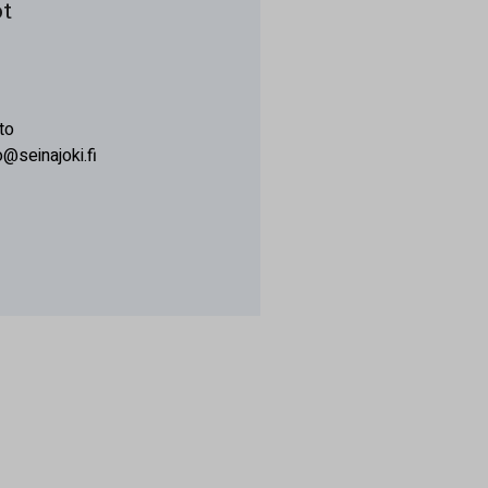
t
to
o@seinajoki.fi