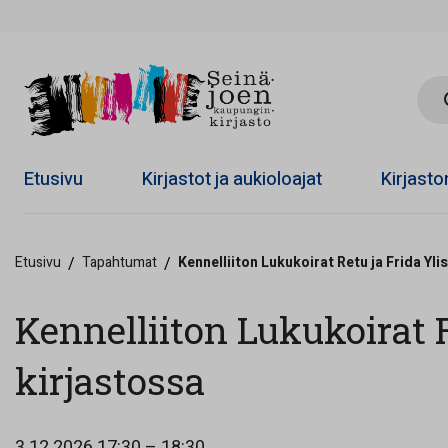
Hae 
Etusivu
Kirjastot ja aukioloajat
Kirjast
Etusivu
/
Tapahtumat
/
Kennelliiton Lukukoirat Retu ja Frida Yli
Kennelliiton Lukukoirat R
kirjastossa
3.12.2026
17:30 – 18:30