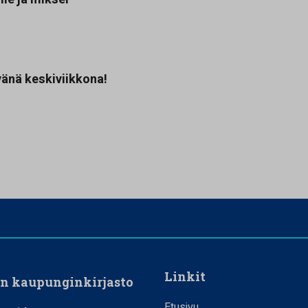
.
vänä keskiviikkona!
Linkit
en kaupunginkirjasto
Etusivu