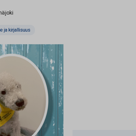
Opens in a new tab
näjoki
 ja kirjallisuus