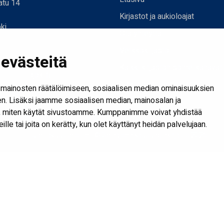
atu 14
Kirjastot ja aukioloajat
ki
Ota yhteyttä
Verkkokirjasto
evästeitä
joki.fi
Kaikki kirjaston some-kanavat
mi@seinajoki.fi
Näytä evästeasetukseni
mainosten räätälöimiseen, sosiaalisen median ominaisuuksien
. Lisäksi jaamme sosiaalisen median, mainosalan ja
tä, miten käytät sivustoamme. Kumppanimme voivat yhdistää
heille tai joita on kerätty, kun olet käyttänyt heidän palvelujaan.
Saavutettavuusseloste
| © Seinäjoen kaupunginkirjasto 2026