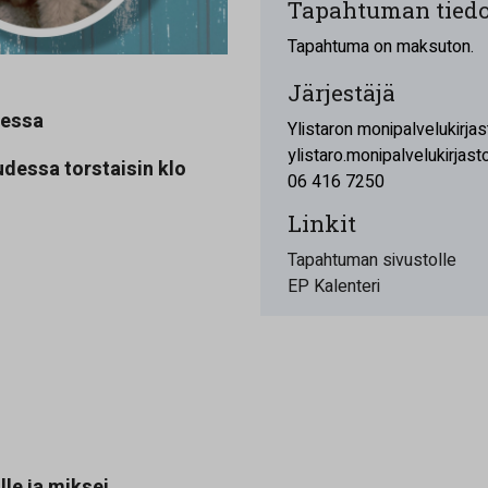
Tapahtuman tiedo
Tapahtuma on maksuton.
Järjestäjä
dessa
Ylistaron monipalvelukirjas
ylistaro.monipalvelukirjast
udessa torstaisin klo
06 416 7250
Linkit
Tapahtuman sivustolle
EP Kalenteri
lle ja miksei