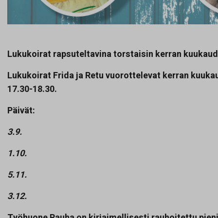
Lukukoirat rapsuteltavina torstaisin kerran kuukau
Lukukoirat Frida ja Retu vuorottelevat kerran kuuka
17.30-18.30.
Päivät:
3.9.
1.10.
5.11.
3.12.
Työhuone Rauha on kirjaimellisesti rauhoitettu pieni