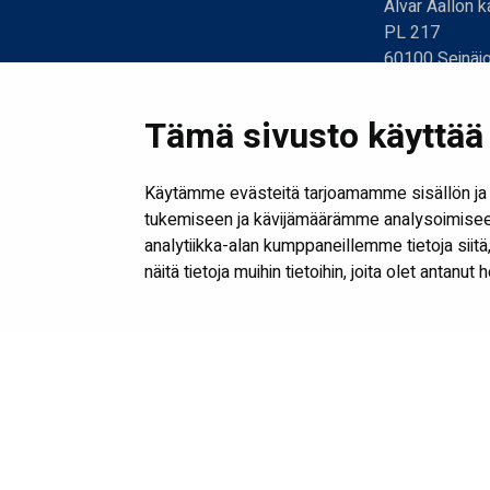
Alvar Aallon k
PL 217
60100 Seinäjo
06 416 2318
06 416 2317
Tämä sivusto käyttää 
kirjasto@seina
etunimi.sukuni
Käytämme evästeitä tarjoamamme sisällön ja 
tukemiseen ja kävijämäärämme analysoimiseen
analytiikka-alan kumppaneillemme tietoja sii
näitä tietoja muihin tietoihin, joita olet antanut 