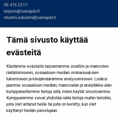
06 416 2317
kirjasto@seinajoki.fi
etunimi.sukunimi@seinajoki.fi
Linkit
Tämä sivusto käyttää
Etusivu
evästeitä
Kirjastot ja aukioloajat
Ota yhteyttä
Käytämme evästeitä tarjoamamme sisällön ja mainosten
Verkkokirjasto
räätälöimiseen, sosiaalisen median ominaisuuksien
tukemiseen ja kävijämäärämme analysoimiseen. Lisäksi
Kaikki kirjaston some-kanavat
jaamme sosiaalisen median, mainosalan ja analytiikka-alan
Näytä evästeasetukseni
kumppaneillemme tietoja siitä, miten käytät sivustoamme.
Kumppanimme voivat yhdistää näitä tietoja muihin tietoihin,
joita olet antanut heille tai joita on kerätty, kun olet
Seuraa meitä
käyttänyt heidän palvelujaan.