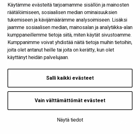
Ota yhteyttä
Käytämme evästeitä tarjoamamme sisällön ja mainosten
Verkkokirjasto
räätälöimiseen, sosiaalisen median ominaisuuksien
tukemiseen ja kävijämäärämme analysoimiseen. Lisäksi
Kaikki kirjaston some-kanavat
jaamme sosiaalisen median, mainosalan ja analytiikka-alan
Näytä evästeasetukseni
kumppaneillemme tietoja siitä, miten käytät sivustoamme.
Kumppanimme voivat yhdistää näitä tietoja muihin tietoihin,
joita olet antanut heille tai joita on kerätty, kun olet
Seuraa meitä
käyttänyt heidän palvelujaan.
Salli kaikki evästeet
Vain välttämättömät evästeet
Näytä tiedot
Saavutettavuusseloste
| © Seinäjoen kaupunginkirjasto 2026