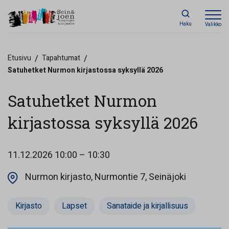
Haku
Valikko
Etusivu
/
Tapahtumat
/
Satuhetket Nurmon kirjastossa syksyllä 2026
Satuhetket Nurmon
kirjastossa syksyllä 2026
11.12.2026
10:00 – 10:30
Opens in a
Nurmon kirjasto, Nurmontie 7, Seinäjoki
Kirjasto
Lapset
Sanataide ja kirjallisuus