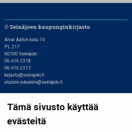
© Seinäjoen kaupunginkirjasto
Alvar Aallon katu 14
PL 217
60100 Seinäjoki
06 416 2318
06 416 2317
kirjasto@seinajoki.fi
etunimi.sukunimi@seinajoki.fi
Linkit
Tämä sivusto käyttää
Etusivu
evästeitä
Kirjastot ja aukioloajat