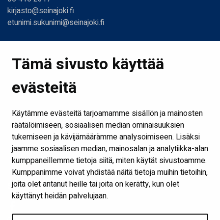
kirjasto@seinajoki.fi
etunimi.sukunimi@seinajoki.fi
Linkit
Tämä sivusto käyttää
Etusivu
evästeitä
Kirjastot ja aukioloajat
Ota yhteyttä
Käytämme evästeitä tarjoamamme sisällön ja mainosten
Verkkokirjasto
räätälöimiseen, sosiaalisen median ominaisuuksien
tukemiseen ja kävijämäärämme analysoimiseen. Lisäksi
Kaikki kirjaston some-kanavat
jaamme sosiaalisen median, mainosalan ja analytiikka-alan
Näytä evästeasetukseni
kumppaneillemme tietoja siitä, miten käytät sivustoamme.
Kumppanimme voivat yhdistää näitä tietoja muihin tietoihin,
joita olet antanut heille tai joita on kerätty, kun olet
Seuraa meitä
käyttänyt heidän palvelujaan.