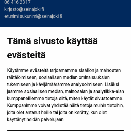
06 416 2317
kirjasto@seinajoki.fi
etunimi.sukunimi@seinajoki.fi
Linkit
Tämä sivusto käyttää
Etusivu
evästeitä
Kirjastot ja aukioloajat
Ota yhteyttä
Käytämme evästeitä tarjoamamme sisällön ja mainosten
Verkkokirjasto
räätälöimiseen, sosiaalisen median ominaisuuksien
tukemiseen ja kävijämäärämme analysoimiseen. Lisäksi
Kaikki kirjaston some-kanavat
jaamme sosiaalisen median, mainosalan ja analytiikka-alan
Näytä evästeasetukseni
kumppaneillemme tietoja siitä, miten käytät sivustoamme.
Kumppanimme voivat yhdistää näitä tietoja muihin tietoihin,
joita olet antanut heille tai joita on kerätty, kun olet
Seuraa meitä
käyttänyt heidän palvelujaan.