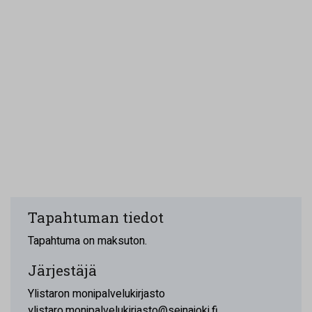
Tapahtuman tiedot
Tapahtuma on maksuton.
Järjestäjä
Ylistaron monipalvelukirjasto
ylistaro.monipalvelukirjasto@seinajoki.fi