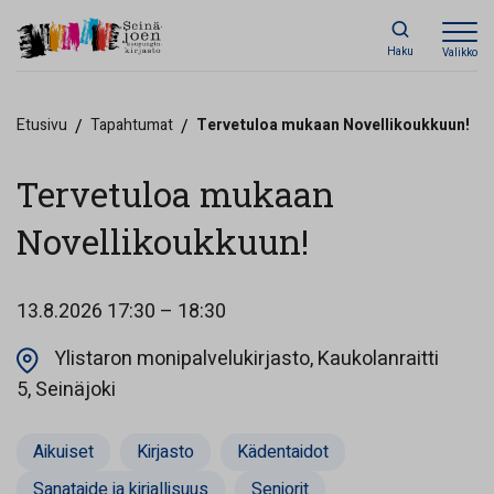
Haku
Valikko
Etusivu
/
Tapahtumat
/
Tervetuloa mukaan Novellikoukkuun!
Tervetuloa mukaan
Novellikoukkuun!
13.8.2026
17:30 – 18:30
Ylistaron monipalvelukirjasto, Kaukolanraitti
Opens in a new tab
5, Seinäjoki
Aikuiset
Kirjasto
Kädentaidot
Sanataide ja kirjallisuus
Seniorit