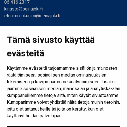
06 416 2317
kirjasto@seinajoki.fi
etunimi.sukunimi@seinajoki.fi
Linkit
Tämä sivusto käyttää
Etusivu
evästeitä
Kirjastot ja aukioloajat
Ota yhteyttä
Käytämme evästeitä tarjoamamme sisällön ja mainosten
Verkkokirjasto
räätälöimiseen, sosiaalisen median ominaisuuksien
tukemiseen ja kävijämäärämme analysoimiseen. Lisäksi
Kaikki kirjaston some-kanavat
jaamme sosiaalisen median, mainosalan ja analytiikka-alan
Näytä evästeasetukseni
kumppaneillemme tietoja siitä, miten käytät sivustoamme.
Kumppanimme voivat yhdistää näitä tietoja muihin tietoihin,
joita olet antanut heille tai joita on kerätty, kun olet
Seuraa meitä
käyttänyt heidän palvelujaan.