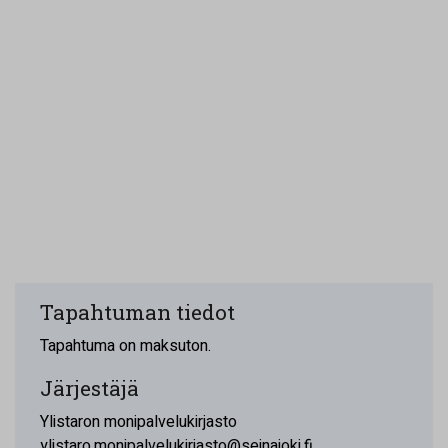
Tapahtuman tiedot
Tapahtuma on maksuton.
Järjestäjä
Ylistaron monipalvelukirjasto
ylistaro.monipalvelukirjasto@seinajoki.fi