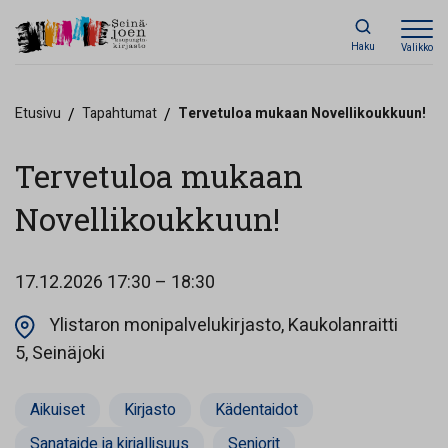
Haku
Valikko
Etusivu
/
Tapahtumat
/
Tervetuloa mukaan Novellikoukkuun!
Tervetuloa mukaan
Novellikoukkuun!
17.12.2026
17:30 – 18:30
Ylistaron monipalvelukirjasto, Kaukolanraitti
Opens in a new tab
5, Seinäjoki
Aikuiset
Kirjasto
Kädentaidot
Sanataide ja kirjallisuus
Seniorit