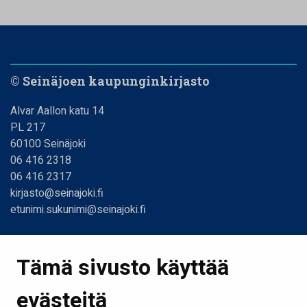
© Seinäjoen kaupunginkirjasto
Alvar Aallon katu 14
PL 217
60100 Seinäjoki
06 416 2318
06 416 2317
kirjasto@seinajoki.fi
etunimi.sukunimi@seinajoki.fi
Linkit
Tämä sivusto käyttää
Etusivu
evästeitä
Kirjastot ja aukioloajat