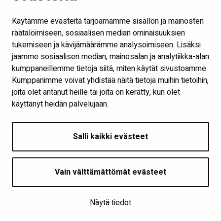
Ota yhteyttä
Käytämme evästeitä tarjoamamme sisällön ja mainosten
Verkkokirjasto
räätälöimiseen, sosiaalisen median ominaisuuksien
tukemiseen ja kävijämäärämme analysoimiseen. Lisäksi
Kaikki kirjaston some-kanavat
jaamme sosiaalisen median, mainosalan ja analytiikka-alan
Näytä evästeasetukseni
kumppaneillemme tietoja siitä, miten käytät sivustoamme.
Kumppanimme voivat yhdistää näitä tietoja muihin tietoihin,
joita olet antanut heille tai joita on kerätty, kun olet
Seuraa meitä
käyttänyt heidän palvelujaan.
Salli kaikki evästeet
Vain välttämättömät evästeet
Näytä tiedot
Saavutettavuusseloste
| © Seinäjoen kaupunginkirjasto 2026