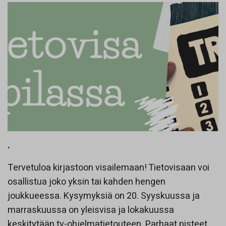
.
Tervetuloa kirjastoon visailemaan! Tietovisaan voi
osallistua joko yksin tai kahden hengen
joukkueessa. Kysymyksiä on 20. Syyskuussa ja
marraskuussa on yleisvisa ja lokakuussa
keskitytään tv-ohjelmatietouteen. Parhaat pisteet