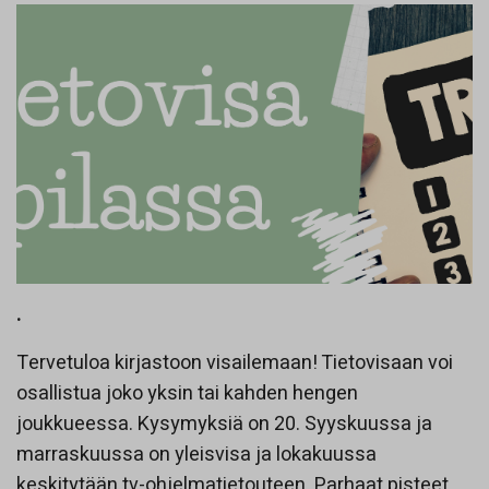
.
Tervetuloa kirjastoon visailemaan! Tietovisaan voi
osallistua joko yksin tai kahden hengen
joukkueessa. Kysymyksiä on 20. Syyskuussa ja
marraskuussa on yleisvisa ja lokakuussa
keskitytään tv-ohjelmatietouteen. Parhaat pisteet