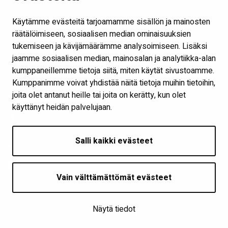
Ota yhteyttä
Käytämme evästeitä tarjoamamme sisällön ja mainosten
Verkkokirjasto
räätälöimiseen, sosiaalisen median ominaisuuksien
tukemiseen ja kävijämäärämme analysoimiseen. Lisäksi
Kaikki kirjaston some-kanavat
jaamme sosiaalisen median, mainosalan ja analytiikka-alan
Näytä evästeasetukseni
kumppaneillemme tietoja siitä, miten käytät sivustoamme.
Kumppanimme voivat yhdistää näitä tietoja muihin tietoihin,
joita olet antanut heille tai joita on kerätty, kun olet
Seuraa meitä
käyttänyt heidän palvelujaan.
Salli kaikki evästeet
Vain välttämättömät evästeet
Näytä tiedot
Saavutettavuusseloste
| © Seinäjoen kaupunginkirjasto 2026