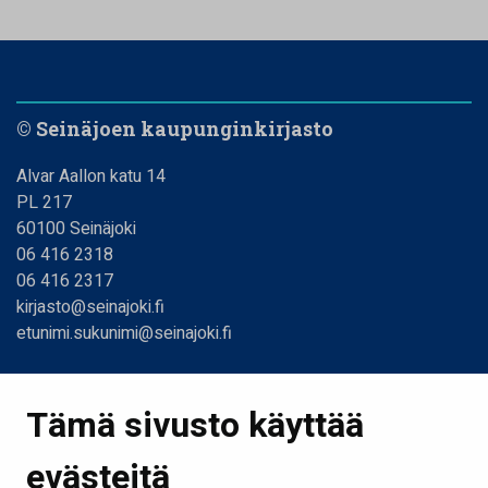
© Seinäjoen kaupunginkirjasto
Alvar Aallon katu 14
PL 217
60100 Seinäjoki
06 416 2318
06 416 2317
kirjasto@seinajoki.fi
etunimi.sukunimi@seinajoki.fi
Linkit
Tämä sivusto käyttää
Etusivu
evästeitä
Kirjastot ja aukioloajat