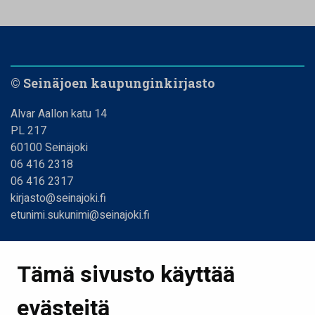
© Seinäjoen kaupunginkirjasto
Alvar Aallon katu 14
PL 217
60100 Seinäjoki
06 416 2318
06 416 2317
kirjasto@seinajoki.fi
etunimi.sukunimi@seinajoki.fi
Linkit
Tämä sivusto käyttää
Etusivu
evästeitä
Kirjastot ja aukioloajat