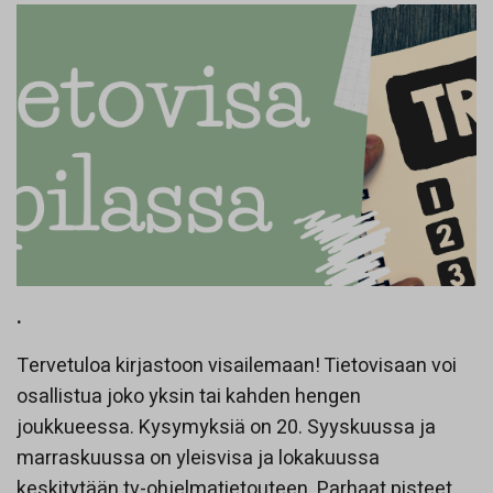
.
Tervetuloa kirjastoon visailemaan! Tietovisaan voi
osallistua joko yksin tai kahden hengen
joukkueessa. Kysymyksiä on 20. Syyskuussa ja
marraskuussa on yleisvisa ja lokakuussa
keskitytään tv-ohjelmatietouteen. Parhaat pisteet