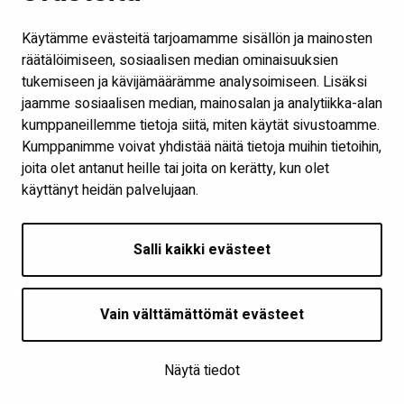
Ota yhteyttä
Käytämme evästeitä tarjoamamme sisällön ja mainosten
Verkkokirjasto
räätälöimiseen, sosiaalisen median ominaisuuksien
tukemiseen ja kävijämäärämme analysoimiseen. Lisäksi
Kaikki kirjaston some-kanavat
jaamme sosiaalisen median, mainosalan ja analytiikka-alan
Näytä evästeasetukseni
kumppaneillemme tietoja siitä, miten käytät sivustoamme.
Kumppanimme voivat yhdistää näitä tietoja muihin tietoihin,
joita olet antanut heille tai joita on kerätty, kun olet
Seuraa meitä
käyttänyt heidän palvelujaan.
Salli kaikki evästeet
Vain välttämättömät evästeet
Näytä tiedot
Saavutettavuusseloste
| © Seinäjoen kaupunginkirjasto 2026