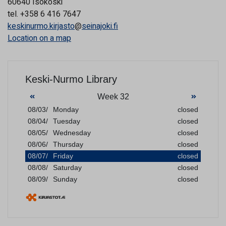
60640 Isokoski
tel. +358 6 416 7647
keskinurmo.kirjasto
@
seinajoki.fi
Location on a map