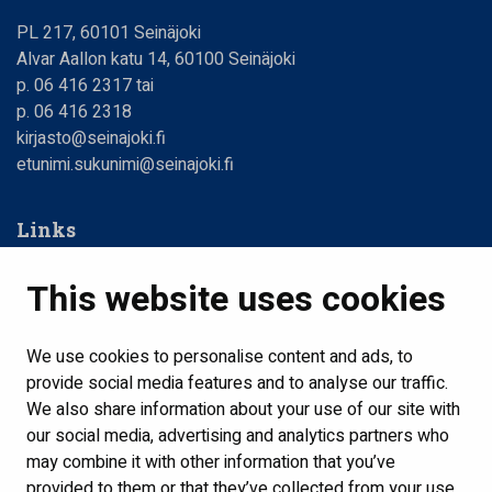
PL 217, 60101 Seinäjoki
Alvar Aallon katu 14, 60100 Seinäjoki
p. 06 416 2317 tai
p. 06 416 2318
kirjasto@seinajoki.fi
etunimi.sukunimi@seinajoki.fi
Links
Web Library
This website uses cookies
Libraries, opening hours
Contact us
We use cookies to personalise content and ads, to
provide social media features and to analyse our traffic.
Home
We also share information about your use of our site with
Show my cookie settings
our social media, advertising and analytics partners who
may combine it with other information that you’ve
provided to them or that they’ve collected from your use