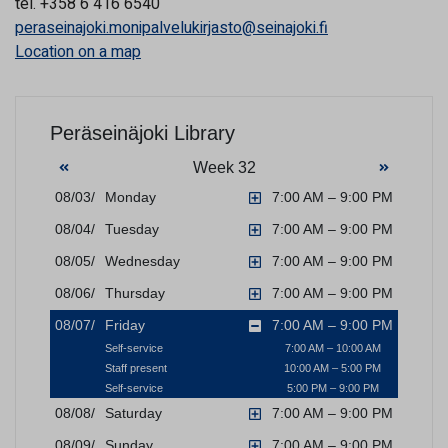
tel. +358 6 416 6540
peraseinajoki.monipalvelukirjasto@seinajoki.fi
Location on a map