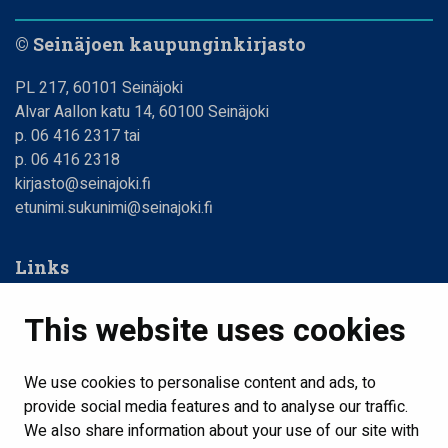
© Seinäjoen kaupunginkirjasto
PL 217, 60101 Seinäjoki
Alvar Aallon katu 14, 60100 Seinäjoki
p. 06 416 2317 tai
p. 06 416 2318
kirjasto@seinajoki.fi
etunimi.sukunimi@seinajoki.fi
Links
Web Library
This website uses cookies
Libraries, opening hours
Contact us
We use cookies to personalise content and ads, to
provide social media features and to analyse our traffic.
Home
We also share information about your use of our site with
Show my cookie settings