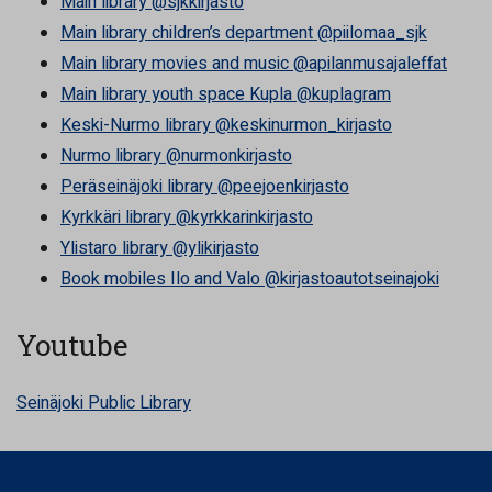
Main library @sjkkirjasto
Main library children’s department @piilomaa_sjk
Main library movies and music @apilanmusajaleffat
Main library youth space Kupla @kuplagram
Keski-Nurmo library @keskinurmon_kirjasto
Nurmo library @nurmonkirjasto
Peräseinäjoki library @peejoenkirjasto
Kyrkkäri library @kyrkkarinkirjasto
Ylistaro library @ylikirjasto
Book mobiles Ilo and Valo @kirjastoautotseinajoki
Youtube
Seinäjoki Public Library