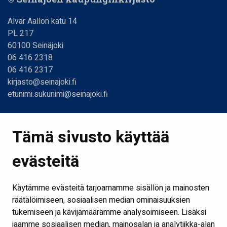
Alvar Aallon katu 14
PL 217
60100 Seinäjoki
06 416 2318
06 416 2317
kirjasto@seinajoki.fi
etunimi.sukunimi@seinajoki.fi
Linkit
Tämä sivusto käyttää
Etusivu
evästeitä
Kirjastot ja aukioloajat
Ota yhteyttä
Käytämme evästeitä tarjoamamme sisällön ja mainosten
Verkkokirjasto
räätälöimiseen, sosiaalisen median ominaisuuksien
tukemiseen ja kävijämäärämme analysoimiseen. Lisäksi
Kaikki kirjaston some-kanavat
jaamme sosiaalisen median, mainosalan ja analytiikka-alan