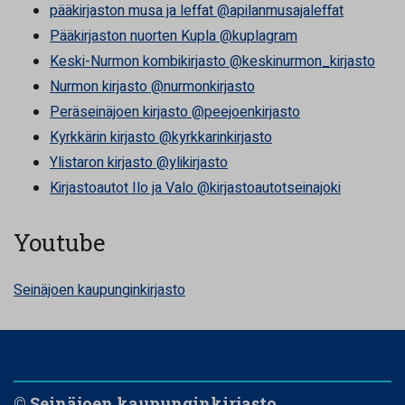
pääkirjaston musa ja leffat @apilanmusajaleffat
Pääkirjaston nuorten Kupla @kuplagram
Keski-Nurmon kombikirjasto @keskinurmon_kirjasto
Nurmon kirjasto @nurmonkirjasto
Peräseinäjoen kirjasto @peejoenkirjasto
Kyrkkärin kirjasto @kyrkkarinkirjasto
Ylistaron kirjasto @ylikirjasto
Kirjastoautot Ilo ja Valo @kirjastoautotseinajoki
Youtube
Seinäjoen kaupunginkirjasto
© Seinäjoen kaupunginkirjasto