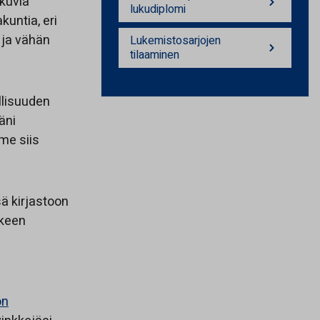
kuvia
lukudiplomi
untia, eri
 ja vähän
Lukemistosarjojen
tilaaminen
llisuuden
äni
me siis
ä kirjastoon
kkeen
on