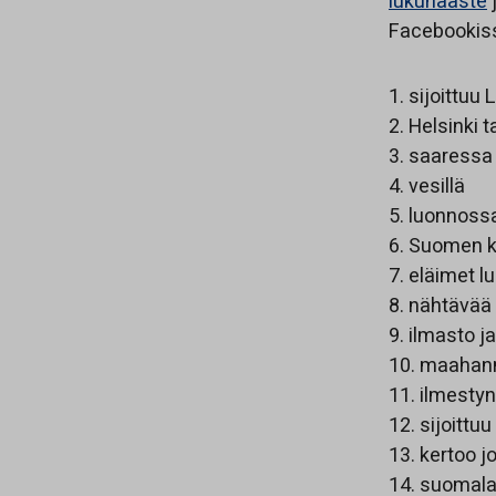
lukuhaaste
j
Facebookiss
1. sijoittuu 
2. Helsinki
3. saaressa 
4. vesillä
5. luonnoss
6. Suomen k
7. eläimet l
8. nähtävä
9. ilmasto 
10. maahan
11. ilmestyn
12. sijoittu
13. kertoo j
14. suomal