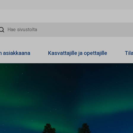
sivustolta
on asiakkaana
Kasvattajille ja opettajille
Til