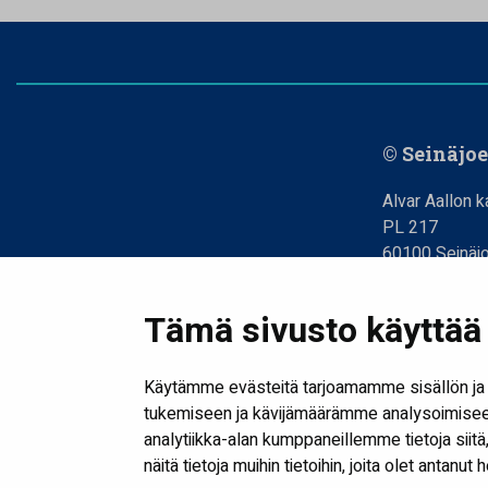
© Seinäjo
Alvar Aallon k
PL 217
60100 Seinäjo
06 416 2318
06 416 2317
Tämä sivusto käyttää 
kirjasto@seina
etunimi.sukuni
Käytämme evästeitä tarjoamamme sisällön ja 
tukemiseen ja kävijämäärämme analysoimiseen
analytiikka-alan kumppaneillemme tietoja sii
näitä tietoja muihin tietoihin, joita olet antanut 