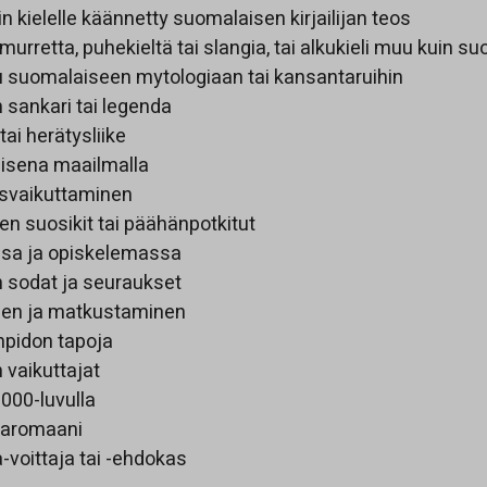
kin kielelle käännetty suomalaisen kirjailijan teos
 murretta, puhekieltä tai slangia, tai alkukieli muu kuin s
u suomalaiseen mytologiaan tai kansantaruihin
 sankari tai legenda
tai herätysliike
isena maailmalla
isvaikuttaminen
en suosikit tai päähänpotkitut
sa ja opiskelemassa
n sodat ja seuraukset
inen ja matkustaminen
npidon tapoja
 vaikuttajat
000-luvulla
varomaani
a-voittaja tai -ehdokas