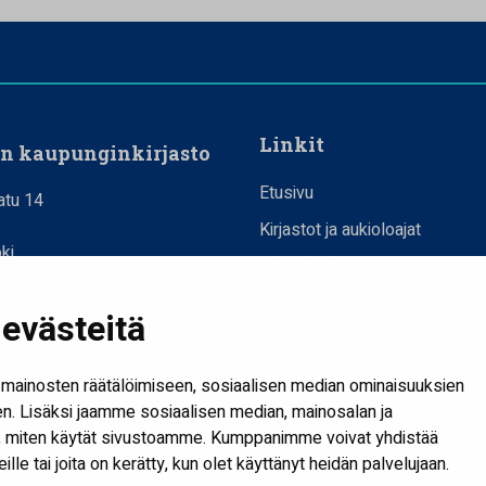
Linkit
en kaupunginkirjasto
Etusivu
atu 14
Kirjastot ja aukioloajat
ki
Ota yhteyttä
Verkkokirjasto
evästeitä
joki.fi
Kaikki kirjaston some-kanavat
mi@seinajoki.fi
Näytä evästeasetukseni
mainosten räätälöimiseen, sosiaalisen median ominaisuuksien
. Lisäksi jaamme sosiaalisen median, mainosalan ja
tä, miten käytät sivustoamme. Kumppanimme voivat yhdistää
heille tai joita on kerätty, kun olet käyttänyt heidän palvelujaan.