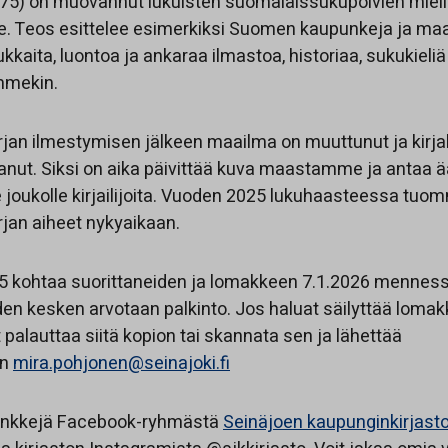
1875) on muovannut lukuisten suomalaissukupolvien mieli
Teos esittelee esimerkiksi Suomen kaupunkeja ja maak
kkaita, luontoa ja ankaraa ilmastoa, historiaa, sukukieliä
mmekin.
an ilmestymisen jälkeen maailma on muuttunut ja kirja
nut. Siksi on aika päivittää kuva maastamme ja antaa ä
 joukolle kirjailijoita. Vuoden 2025 lukuhaasteessa tuom
an aiheet nykyaikaan.
5 kohtaa suorittaneiden ja lomakkeen 7.1.2026 menness
den kesken arvotaan palkinto. Jos haluat säilyttää loma
it palauttaa siitä kopion tai skannata sen ja lähettää
en
mira.pohjonen@seinajoki.fi
vinkkejä Facebook-ryhmästä
Seinäjoen kaupunginkirjast