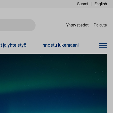
Suomi
English
Ski
Yhteystiedot
Palaute
at ja yhteistyö
Innostu lukemaan!