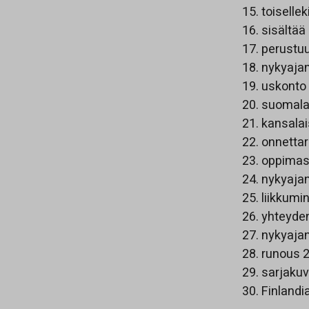
15. toiselle
16. sisältää
17. perustu
18. nykyajan
19. uskonto 
20. suomala
21. kansala
22. onnettar
23. oppimas
24. nykyaja
25. liikkum
26. yhteyde
27. nykyajan
28. runous 2
29. sarjaku
30. Finlandi