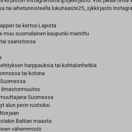
a kirjaston Instagramista @sjkkirjasto. Voit jakaa omia 
a tai aihetunnisteella lukuhaaste25_sjkkirjasto Instagr
Lappiin tai kertoo Lapista
 tai muu suomalainen kaupunki mainittu
tai saaristossa
a
ehityksen harppauksia tai kohtalonhetkiä
uonnossa tai kotona
ä Suomessa
ja ilmastonmuutos
muuttajana Suomessa
yt alun perin ruotsiksi
u Norjaan
ostakin Baltian maasta
ainen vähemmistö