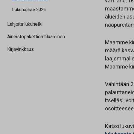
vårt land, 
maastamme. 
Lukuhaaste 2026
alueiden asu
Lahjoita lukuhetki
naapureita
Aineistopakettien tilaaminen
Maamme kirj
Kirjavinkkaus
määrä kasva
laajemmalle
Maamme kirj
Vähintään 2
palauttanei
itselläsi, vo
osoitteese
Katso luku