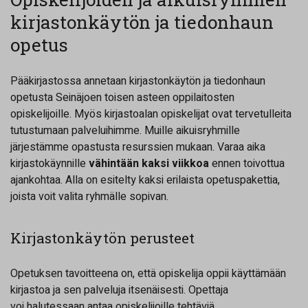
kirjastonkäytön ja tiedonhaun
opetus
Pääkirjastossa annetaan kirjastonkäytön ja tiedonhaun
opetusta Seinäjoen toisen asteen oppilaitosten
opiskelijoille. Myös kirjastoalan opiskelijat ovat tervetulleita
tutustumaan palveluihimme. Muille aikuisryhmille
järjestämme opastusta resurssien mukaan. Varaa aika
kirjastokäynnille
vähintään kaksi viikkoa
ennen toivottua
ajankohtaa. Alla on esitelty kaksi erilaista opetuspakettia,
joista voit valita ryhmälle sopivan.
Kirjastonkäytön perusteet
Opetuksen tavoitteena on, että opiskelija oppii käyttämään
kirjastoa ja sen palveluja itsenäisesti. Opettaja
voi halutessaan antaa opiskelijoille tehtäviä.