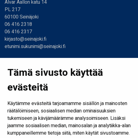
Alvar Aallon katu 14
PL 217
60100 Seinäjoki
06 416 2318
06 416 2317
kirjasto@seinajoki.fi
etunimi.sukunimi@seinajoki.fi
Linkit
Tämä sivusto käyttää
Etusivu
evästeitä
Kirjastot ja aukioloajat
Ota yhteyttä
Käytämme evästeitä tarjoamamme sisällön ja mainosten
Verkkokirjasto
räätälöimiseen, sosiaalisen median ominaisuuksien
tukemiseen ja kävijämäärämme analysoimiseen. Lisäksi
Kaikki kirjaston some-kanavat
jaamme sosiaalisen median, mainosalan ja analytiikka-alan
Näytä evästeasetukseni
kumppaneillemme tietoja siitä, miten käytät sivustoamme.