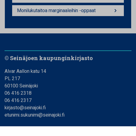
Monilukutaitoa marginaaleihin -oppaat
© Seinäjoen kaupunginkirjasto
Alvar Aallon katu 14
PL 217
60100 Seinäjoki
06 416 2318
06 416 2317
kirjasto@seinajoki.fi
etunimi.sukunimi@seinajoki.fi
Linkit