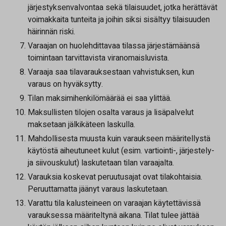
järjestyksenvalvontaa sekä tilaisuudet, jotka herättävät
voimakkaita tunteita ja joihin siksi sisältyy tilaisuuden
häirinnän riski.
Varaajan on huolehdittavaa tilassa järjestämäänsä
toimintaan tarvittavista viranomaisluvista.
Varaaja saa tilavarauksestaan vahvistuksen, kun
varaus on hyväksytty.
Tilan maksimihenkilömäärää ei saa ylittää.
Maksullisten tilojen osalta varaus ja lisäpalvelut
maksetaan jälkikäteen laskulla.
Mahdollisesta muusta kuin varaukseen määritellystä
käytöstä aiheutuneet kulut (esim. vartiointi-, järjestely-
ja siivouskulut) laskutetaan tilan varaajalta.
Varauksia koskevat peruutusajat ovat tilakohtaisia.
Peruuttamatta jäänyt varaus laskutetaan.
Varattu tila kalusteineen on varaajan käytettävissä
varauksessa määriteltynä aikana. Tilat tulee jättää