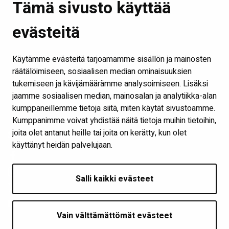
Tämä sivusto käyttää
Etusivu
evästeitä
Kirjastot ja aukioloajat
Ota yhteyttä
Käytämme evästeitä tarjoamamme sisällön ja mainosten
Verkkokirjasto
räätälöimiseen, sosiaalisen median ominaisuuksien
tukemiseen ja kävijämäärämme analysoimiseen. Lisäksi
Kaikki kirjaston some-kanavat
jaamme sosiaalisen median, mainosalan ja analytiikka-alan
Näytä evästeasetukseni
kumppaneillemme tietoja siitä, miten käytät sivustoamme.
Kumppanimme voivat yhdistää näitä tietoja muihin tietoihin,
joita olet antanut heille tai joita on kerätty, kun olet
Seuraa meitä
käyttänyt heidän palvelujaan.
Salli kaikki evästeet
Vain välttämättömät evästeet