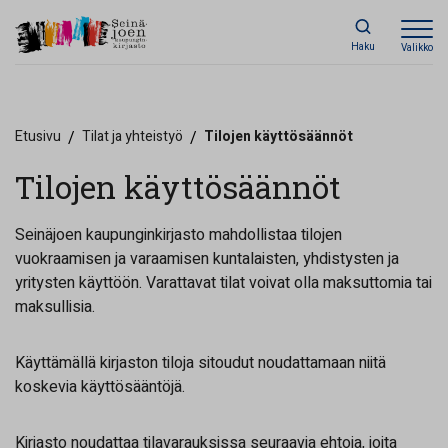
Haku
Valikko
Etusivu
/
Tilat ja yhteistyö
/
Tilojen käyttösäännöt
Tilojen käyttösäännöt
Seinäjoen kaupunginkirjasto mahdollistaa tilojen
vuokraamisen ja varaamisen kuntalaisten, yhdistysten ja
yritysten käyttöön. Varattavat tilat voivat olla maksuttomia tai
maksullisia.
Käyttämällä kirjaston tiloja sitoudut noudattamaan niitä
koskevia käyttösääntöjä.
Kirjasto noudattaa tilavarauksissa seuraavia ehtoja, joita