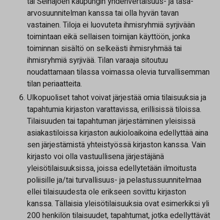
tai Seinäjoen kaupungin yhdenvertaisuus- ja tasa-
arvosuunnitelman kanssa tai olla hyvän tavan
vastainen. Tiloja ei luovuteta ihmisryhmiä syrjivään
toimintaan eikä sellaisen toimijan käyttöön, jonka
toiminnan sisältö on selkeästi ihmisryhmää tai
ihmisryhmiä syrjivää. Tilan varaaja sitoutuu
noudattamaan tilassa voimassa olevia turvallisemman
tilan periaatteita.
Ulkopuoliset tahot voivat järjestää omia tilaisuuksia ja
tapahtumia kirjaston varattavissa, erillisissä tiloissa.
Tilaisuuden tai tapahtuman järjestäminen yleisissä
asiakastiloissa kirjaston aukioloaikoina edellyttää aina
sen järjestämistä yhteistyössä kirjaston kanssa. Vain
kirjasto voi olla vastuullisena järjestäjänä
yleisötilaisuuksissa, joissa edellytetään ilmoitusta
poliisille ja/tai turvallisuus- ja pelastussuunnitelmaa
ellei tilaisuudesta ole erikseen sovittu kirjaston
kanssa. Tällaisia yleisötilaisuuksia ovat esimerkiksi yli
200 henkilön tilaisuudet, tapahtumat, jotka edellyttävät