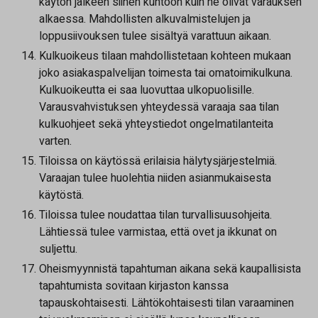
käytön jälkeen siihen kuntoon kuin ne olivat varauksen
alkaessa. Mahdollisten alkuvalmistelujen ja
loppusiivouksen tulee sisältyä varattuun aikaan.
Kulkuoikeus tilaan mahdollistetaan kohteen mukaan
joko asiakaspalvelijan toimesta tai omatoimikulkuna.
Kulkuoikeutta ei saa luovuttaa ulkopuolisille.
Varausvahvistuksen yhteydessä varaaja saa tilan
kulkuohjeet sekä yhteystiedot ongelmatilanteita
varten.
Tiloissa on käytössä erilaisia hälytysjärjestelmiä.
Varaajan tulee huolehtia niiden asianmukaisesta
käytöstä.
Tiloissa tulee noudattaa tilan turvallisuusohjeita.
Lähtiessä tulee varmistaa, että ovet ja ikkunat on
suljettu.
Oheismyynnistä tapahtuman aikana sekä kaupallisista
tapahtumista sovitaan kirjaston kanssa
tapauskohtaisesti. Lähtökohtaisesti tilan varaaminen