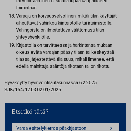
tai vuokraaminen ei sisällä lupaa kaupalliseen
toimintaan.
Varaaja on korvausvelvollinen, mikäli tilan käyttäjät
aiheuttavat vahinkoa kiinteistölle tai irtaimistolle.
Vahingoista on ilmoitettava välittömästi tilan
yhteyshenkilölle.
Kirjastolla on tarvittaessa ja harkintansa mukaan
oikeus evätä varaajan pääsy tilaan tai keskeyttää
tilassa järjestettävä tilaisuus, mikäli ilmenee, että
edellä mainittuja sääntöjä rikotaan tai on rikottu.
Hyväksytty hyvinvointilautakunnassa 6.2.2025
SJK/164/12.03.02.01/2025
Etsitkö tätä?
Varaa esittelykierros pääkirjastoon