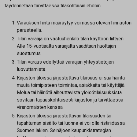
täydennetään tarvittaessa tilakohtaisin ehdoin.
Varauksen hinta määräytyy voimassa olevan hinnaston
perusteella.
Tilan varaaja on vastuuhenkilö tilan käyttöön liittyen.
Alle 15-vuotiaalta varaajalta vaaditaan huoltajan
suostumus.
Tilan varaus edellyttää varaajan yhteystietojen
luovuttamista.
Kirjaston tiloissa järjestettävä tilaisuus ei saa häiritä
muuta toimipisteen toimintaa, asiakkaita tai käyttäjiä.
Melua tai häiriötä aiheuttavista yleisötilaisuuksista
sovitaan tapauskohtaisesti kirjaston ja tarvittaessa
viranomaisten kanssa.
Kirjaston tiloissa järjestettävän tilaisuuden tai
tapahtuman sisältö tai luonne ei voi olla ristiriidassa
Suomen lakien, Seinäjoen kaupunkistrategian