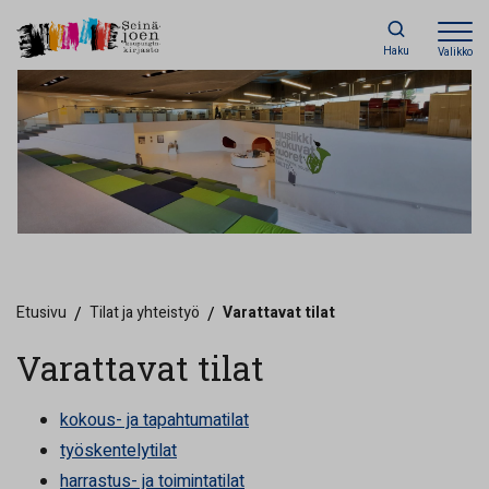
Haku
Valikko
Etusivu
/
Tilat ja yhteistyö
/
Varattavat tilat
Varattavat tilat
kokous- ja tapahtumatilat
työskentelytilat
harrastus- ja toimintatilat