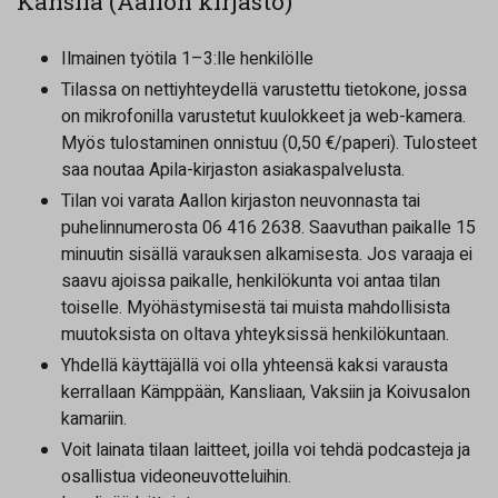
Kanslia (Aallon kirjasto)
Ilmainen työtila 1–3:lle henkilölle
Tilassa on nettiyhteydellä varustettu tietokone, jossa
on mikrofonilla varustetut kuulokkeet ja web-kamera.
Myös tulostaminen onnistuu (0,50 €/paperi). Tulosteet
saa noutaa Apila-kirjaston asiakaspalvelusta.
Tilan voi varata Aallon kirjaston neuvonnasta tai
puhelinnumerosta 06 416 2638. Saavuthan paikalle 15
minuutin sisällä varauksen alkamisesta. Jos varaaja ei
saavu ajoissa paikalle, henkilökunta voi antaa tilan
toiselle. Myöhästymisestä tai muista mahdollisista
muutoksista on oltava yhteyksissä henkilökuntaan.
Yhdellä käyttäjällä voi olla yhteensä kaksi varausta
kerrallaan Kämppään, Kansliaan, Vaksiin ja Koivusalon
kamariin.
Voit lainata tilaan laitteet, joilla voi tehdä podcasteja ja
osallistua videoneuvotteluihin.