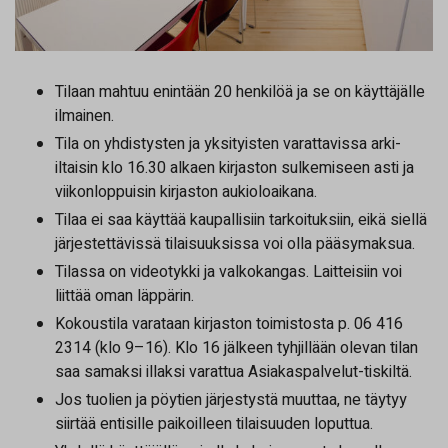
Tilaan mahtuu enintään 20 henkilöä ja se on käyttäjälle
ilmainen.
Tila on yhdistysten ja yksityisten varattavissa arki-
iltaisin klo 16.30 alkaen kirjaston sulkemiseen asti ja
viikonloppuisin kirjaston aukioloaikana.
Tilaa ei saa käyttää kaupallisiin tarkoituksiin, eikä siellä
järjestettävissä tilaisuuksissa voi olla pääsymaksua.
Tilassa on videotykki ja valkokangas. Laitteisiin voi
liittää oman läppärin.
Kokoustila varataan kirjaston toimistosta p. 06 416
2314 (klo 9–16). Klo 16 jälkeen tyhjillään olevan tilan
saa samaksi illaksi varattua Asiakaspalvelut-tiskiltä.
Jos tuolien ja pöytien järjestystä muuttaa, ne täytyy
siirtää entisille paikoilleen tilaisuuden loputtua.