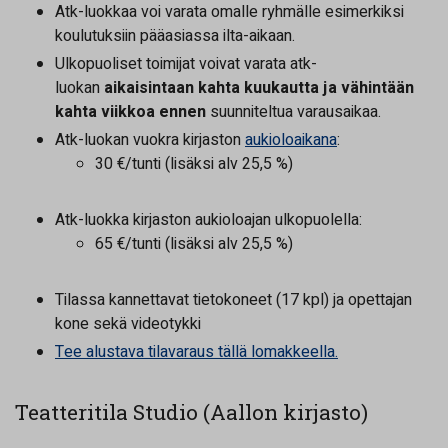
Atk-luokkaa voi varata omalle ryhmälle esimerkiksi
koulutuksiin pääasiassa ilta-aikaan.
Ulkopuoliset toimijat voivat varata atk-
luokan
aikaisintaan kahta kuukautta ja vähintään
kahta viikkoa ennen
suunniteltua varausaikaa.
Atk-luokan vuokra kirjaston
aukioloaikana
:
30 €/tunti (lisäksi alv 25,5 %)
Atk-luokka kirjaston aukioloajan ulkopuolella:
65 €/tunti (lisäksi alv 25,5 %)
Tilassa kannettavat tietokoneet (17 kpl) ja opettajan
kone sekä videotykki
Tee alustava tilavaraus tällä lomakkeella.
Teatteritila Studio (Aallon kirjasto)