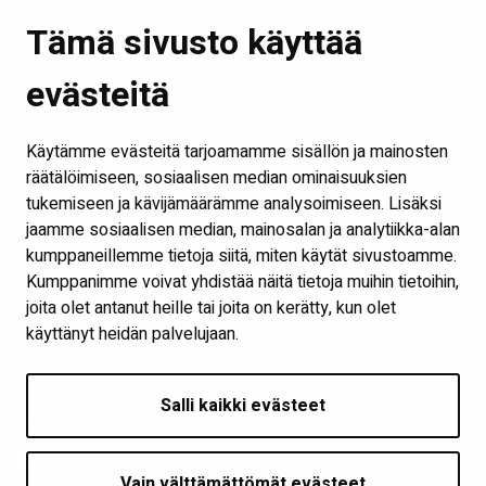
Linkit
Tämä sivusto käyttää
Etusivu
evästeitä
Kirjastot ja aukioloajat
Ota yhteyttä
Käytämme evästeitä tarjoamamme sisällön ja mainosten
Verkkokirjasto
räätälöimiseen, sosiaalisen median ominaisuuksien
tukemiseen ja kävijämäärämme analysoimiseen. Lisäksi
Kaikki kirjaston some-kanavat
jaamme sosiaalisen median, mainosalan ja analytiikka-alan
Näytä evästeasetukseni
kumppaneillemme tietoja siitä, miten käytät sivustoamme.
Kumppanimme voivat yhdistää näitä tietoja muihin tietoihin,
joita olet antanut heille tai joita on kerätty, kun olet
Seuraa meitä
käyttänyt heidän palvelujaan.
Salli kaikki evästeet
Vain välttämättömät evästeet