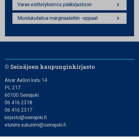
Varaa esittelykierros pääkirjastoon
Monilukutaitoa marginaaleihin -oppaat
© Seinäjoen kaupunginkirjasto
Alvar Aallon katu 14
PL 217
60100 Seinäjoki
06 416 2318
06 416 2317
kirjasto@seinajoki.fi
etunimi.sukunimi@seinajoki.fi