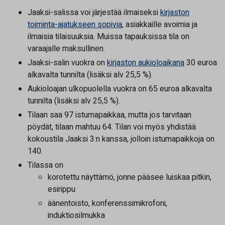
Jaaksi-salissa voi järjestää ilmaiseksi
kirjaston
toiminta-ajatukseen sopivia
, asiakkaille avoimia ja
ilmaisia tilaisuuksia. Muissa tapauksissa tila on
varaajalle maksullinen.
Jaaksi-salin vuokra on
kirjaston aukioloaikana
30 euroa
alkavalta tunnilta (lisäksi alv 25,5 %).
Aukioloajan ulkopuolella vuokra on 65 euroa alkavalta
tunnilta (lisäksi alv 25,5 %).
Tilaan saa 97 istumapaikkaa, mutta jos tarvitaan
pöydät, tilaan mahtuu
64. Tilan voi myös yhdistää
kokoustila Jaaksi 3:n kanssa, jolloin istumapaikkoja on
140.
Tilassa on
korotettu näyttämö, jonne pääsee luiskaa pitkin,
esirippu
äänentoisto, konferenssimikrofoni,
induktiosilmukka