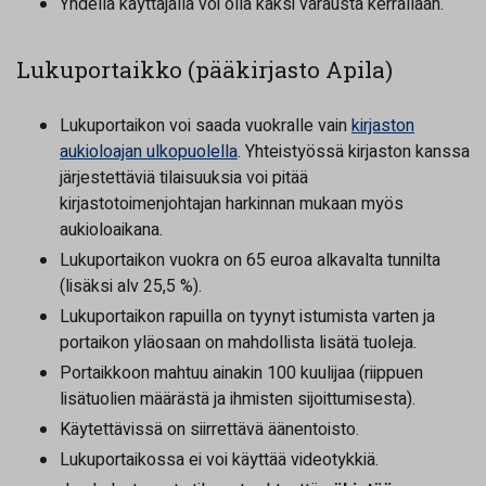
Yhdellä käyttäjällä voi olla kaksi varausta kerrallaan.
Lukuportaikko (pääkirjasto Apila)
Lukuportaikon voi saada vuokralle vain
kirjaston
aukioloajan ulkopuolella
. Yhteistyössä kirjaston kanssa
järjestettäviä tilaisuuksia voi pitää
kirjastotoimenjohtajan harkinnan mukaan myös
aukioloaikana.
Lukuportaikon vuokra on 65 euroa alkavalta tunnilta
(lisäksi alv 25,5 %).
Lukuportaikon rapuilla on tyynyt istumista varten ja
portaikon yläosaan on mahdollista lisätä tuoleja.
Portaikkoon mahtuu ainakin 100 kuulijaa (riippuen
lisätuolien määrästä ja ihmisten sijoittumisesta).
Käytettävissä on siirrettävä äänentoisto.
Lukuportaikossa ei voi käyttää videotykkiä.