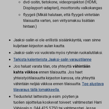
dvd-soitin, tietokone, videoprojektori (HDMI,
Displayport-adapteri), moottoroitu valkokangas
flyygeli (Mikäli halutaan, että flyygeli viritetään
tilaisuutta varten, sen viritysmaksu lisätään
hintaan.)
Jaaksi-saliin ei ole erillistä sisäänkäyntiä, vaan sinne
kuljetaan kirjaston aulan kautta.
Jaaksi-salin voi vuokrata myös ryhmän ruokailutilaksi.
Tarkista kalenterista Jaaksi-salin varaustilanne
Jos haluat varata tilan, ota yhteyttä
vähintään
kahta viikkoa
ennen tilaisuutta. Jos haet
yhteistyötilaisuutta kirjaston kanssa, ota yhteyttä
vähintään neljää viikkoa ennen tilaisuutta.
Tee alustava
tilavaraus tällä lomakkeella.
Tiedustelut laitteista ja esim. pöytien ja
tuolien sijoittelua koskevat toiveet: vahtimestari Harri
Vähäsalo p. 044 425 5750 tai vahtimestari Jesse