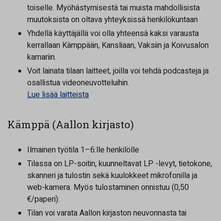
toiselle. Myöhästymisestä tai muista mahdollisista
muutoksista on oltava yhteyksissä henkilökuntaan
Yhdellä käyttäjällä voi olla yhteensä kaksi varausta
kerrallaan Kämppään, Kansliaan, Vaksiin ja Koivusalon
kamariin.
Voit lainata tilaan laitteet, joilla voi tehdä podcasteja ja
osallistua videoneuvotteluihin.
Lue lisää laitteista
Kämppä (Aallon kirjasto)
Ilmainen työtila 1–6:lle henkilölle
Tilassa on LP-soitin, kuunneltavat LP -levyt, tietokone,
skanneri ja tulostin sekä kuulokkeet mikrofonilla ja
web-kamera. Myös tulostaminen onnistuu (0,50
€/paperi).
Tilan voi varata Aallon kirjaston neuvonnasta tai