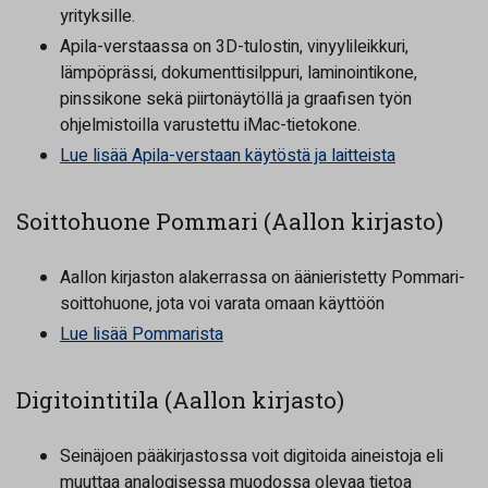
yrityksille.
Apila-verstaassa on 3D-tulostin, vinyylileikkuri,
lämpöprässi, dokumenttisilppuri, laminointikone,
pinssikone sekä piirtonäytöllä ja graafisen työn
ohjelmistoilla varustettu iMac-tietokone.
Lue lisää Apila-verstaan käytöstä ja laitteista
Soittohuone Pommari (Aallon kirjasto)
Aallon kirjaston alakerrassa on äänieristetty Pommari-
soittohuone, jota voi varata omaan käyttöön
Lue lisää Pommarista
Digitointitila (Aallon kirjasto)
Seinäjoen pääkirjastossa voit digitoida aineistoja eli
muuttaa analogisessa muodossa olevaa tietoa