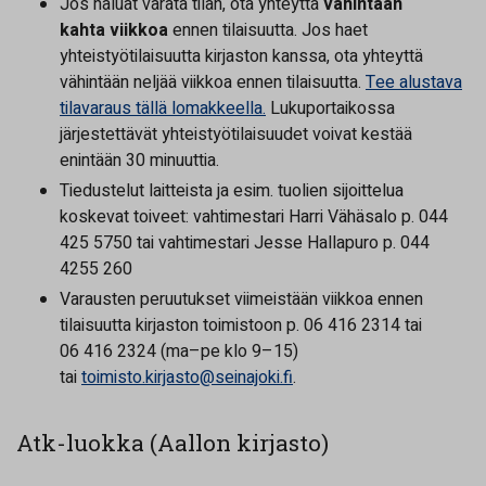
Jos haluat varata tilan, ota yhteyttä
vähintään
kahta viikkoa
ennen tilaisuutta. Jos haet
yhteistyötilaisuutta kirjaston kanssa, ota yhteyttä
vähintään neljää viikkoa ennen tilaisuutta.
Tee alustava
tilavaraus tällä lomakkeella.
Lukuportaikossa
järjestettävät yhteistyötilaisuudet voivat kestää
enintään 30 minuuttia.
Tiedustelut laitteista ja esim. tuolien sijoittelua
koskevat toiveet: vahtimestari Harri Vähäsalo p. 044
425 5750 tai vahtimestari Jesse Hallapuro p. 044
4255 260
Varausten peruutukset viimeistään viikkoa ennen
tilaisuutta kirjaston toimistoon p. 06 416 2314 tai
06 416 2324 (ma–pe klo 9–15)
tai
toimisto.kirjasto@seinajoki.fi
.
Atk-luokka (Aallon kirjasto)