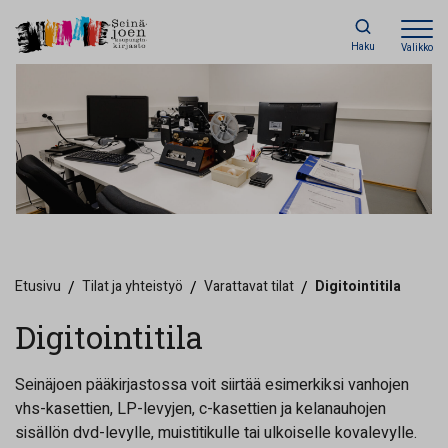
Haku
Valikko
Etusivu
/
Tilat ja yhteistyö
/
Varattavat tilat
/
Digitointitila
Digitointitila
Seinäjoen pääkirjastossa voit siirtää esimerkiksi vanhojen
vhs-kasettien, LP-levyjen, c-kasettien ja kelanauhojen
sisällön dvd-levylle, muistitikulle tai ulkoiselle kovalevylle.