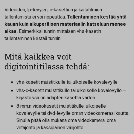
Videoiden, lp-levyjen, c-kasettien ja kaitafilmien
tallentamista ei voi nopeuttaa.
Tallentaminen kestää yhtä
kauan kuin alkuperäisen materiaalin katseluun menee
aikaa.
Esimerkiksi tunnin mittaisen vhs-kasetin
tallentaminen kestää tunnin.
Mitä kaikkea voit
digitointitilassa tehdä:
vhs-kasetit muistitikulle tai ulkoiselle kovalevylle
vhs-c-kasetit muistitikulle tai ulkoiselle kovalevylle –
kirjastossa on adapteri kasettia varten.
8 mm:n videokasetit muistitikulle, ulkoiselle
kovalevylle tai dvd-levylle oman videokamerasi kautta.
Sinulla pitää olla mukana oma videokamera, oma
virtajohto ja kaksipäinen välijohto.