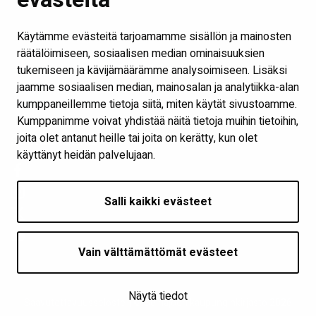
Kirjastot ja aukioloajat
Ota yhteyttä
Käytämme evästeitä tarjoamamme sisällön ja mainosten
Verkkokirjasto
räätälöimiseen, sosiaalisen median ominaisuuksien
tukemiseen ja kävijämäärämme analysoimiseen. Lisäksi
Kaikki kirjaston some-kanavat
jaamme sosiaalisen median, mainosalan ja analytiikka-alan
Näytä evästeasetukseni
kumppaneillemme tietoja siitä, miten käytät sivustoamme.
Kumppanimme voivat yhdistää näitä tietoja muihin tietoihin,
joita olet antanut heille tai joita on kerätty, kun olet
Seuraa meitä
käyttänyt heidän palvelujaan.
Salli kaikki evästeet
Vain välttämättömät evästeet
Näytä tiedot
Saavutettavuusseloste
| © Seinäjoen kaupunginkirjasto 2026