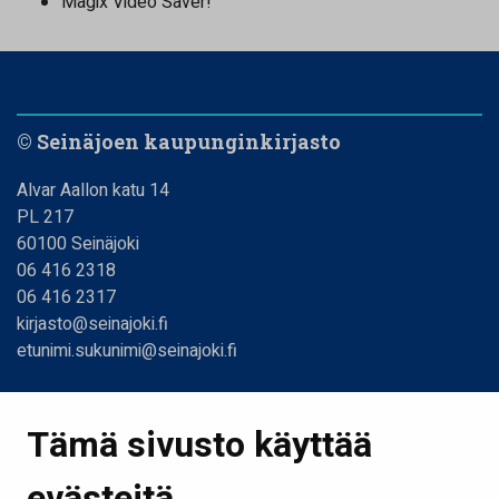
Magix Video Saver!
© Seinäjoen kaupunginkirjasto
Alvar Aallon katu 14
PL 217
60100 Seinäjoki
06 416 2318
06 416 2317
kirjasto@seinajoki.fi
etunimi.sukunimi@seinajoki.fi
Linkit
Tämä sivusto käyttää
Etusivu
evästeitä