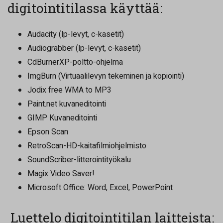
digitointitilassa käyttää:
Audacity (lp-levyt, c-kasetit)
Audiograbber (lp-levyt, c-kasetit)
CdBurnerXP-poltto-ohjelma
ImgBurn (Virtuaalilevyn tekeminen ja kopiointi)
Jodix free WMA to MP3
Paint.net kuvaneditointi
GIMP Kuvaneditointi
Epson Scan
RetroScan-HD-kaitafilmiohjelmisto
SoundScriber-litterointityökalu
Magix Video Saver!
Microsoft Office: Word, Excel, PowerPoint
Luettelo digitointitilan laitteista: