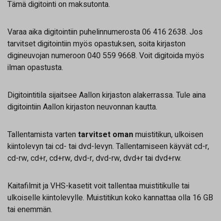
Tämä digitointi on maksutonta.
Varaa aika digitointiin puhelinnumerosta 06 416 2638. Jos
tarvitset digitointiin myös opastuksen, soita kirjaston
digineuvojan numeroon 040 559 9668. Voit digitoida myös
ilman opastusta.
Digitointitila sijaitsee Aallon kirjaston alakerrassa. Tule aina
digitointiin Aallon kirjaston neuvonnan kautta.
Tallentamista varten
tarvitset oman
muistitikun, ulkoisen
kiintolevyn tai cd- tai dvd-levyn. Tallentamiseen käyvät cd-r,
cd-rw, cd+r, cd+rw, dvd-r, dvd-rw, dvd+r tai dvd+rw.
Kaitafilmit ja VHS-kasetit voit tallentaa muistitikulle tai
ulkoiselle kiintolevylle. Muistitikun koko kannattaa olla 16 GB
tai enemmän.