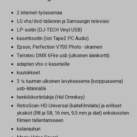
2 internet-työasemaa
LG vhs/dvd-tallennin ja Samsungin televisio
LP-soitin (DJ-TECH Vinyl USB)
kasettisoitin (Ion Tape2 PC Audio)
Epson, Perfection V700 Photo -skanneri
Terratec DMX 6Fire usb (ulkoinen äänikortti)
adapteri vhs-c-kaseteille
kuulokkeet
3 ½ tuuman ulkoinen levykeasema (korppuasema)
usb-liitännällä
henkilökortinlukija (Hid Omnikey)
RetroScan-HD Universal (kaitafilmilaite) ja erilliset
yksiköt (R8 ja S8, 16 mm, 9,5 mm ja diat) erikokoisten
filmien tallentamiseen
kelanauhuri