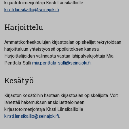
kirjastotoimenjohtaja Kirsti Länsikalliolle
kirsti.lansikallio@seinajoki.fi
.
Harjoittelu
Ammattikorkeakoulujen kirjastoalan opiskelijat rekrytoidaan
harjoitteluun yhteistyössä oppilaitoksen kanssa.
Harjoittelijoiden valinnasta vastaa lähipalvelujohtaja Mia
Penttala-Salli
mia.penttala-salli@seinajoki.fi
.
Kesätyö
Kirjaston kesätöihin haetaan kirjastoalan opiskelijoita. Voit
lähettää hakemuksen ansioluetteloineen
kirjastotoimenjohtaja Kirsti Länsikalliolle
kirsti.lansikallio@seinajoki.fi
.