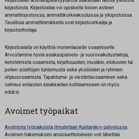
Kirjastoalan ammattipätevyydestä säädetään laissa yleisistä
kirjastoista. Kirjastoalaa voi opiskella toisen asteen
ammattiopistoissa, ammattikorkeakouluissa ja yliopistoissa.
Tavallisia ammattinimikkeitä ovat kirjastovirkailija ja
kirjastonhoitaja.
Kirjastoalalla on käyttöä monenlaiselle osaamiselle.
Arvostamme hyviä asiakaspalvelu- ja vuorovaikutustaitoja,
tietoteknistä osaamista, kirjallisuuden, musiikin, elokuvien tai
pelien sisältöjen tuntemusta sekä yksilöiden ja ryhmien
ohjausosaamista. Tapahtuma- ja viestintäosaaminen sekä
valmius erilaisten asiakkaiden kohtaamiseen on myös
eduksi.
Avoimet työpaikat
Avoimista työpaikoista ilmoitetaan Kuntarekry-palvelussa
.
Avoimen hakemuksen ansioluetteloineen voit lähettää