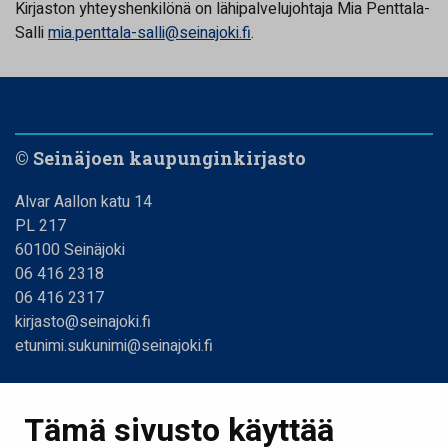
Kirjaston yhteyshenkilönä on lähipalvelujohtaja Mia Penttala-
Salli
mia.penttala-salli@seinajoki.fi
.
© Seinäjoen kaupunginkirjasto
Alvar Aallon katu 14
PL 217
60100 Seinäjoki
06 416 2318
06 416 2317
kirjasto@seinajoki.fi
etunimi.sukunimi@seinajoki.fi
Linkit
Tämä sivusto käyttää