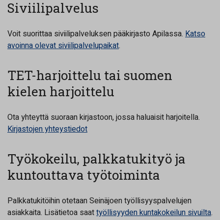
Siviilipalvelus
Voit suorittaa siviilipalveluksen pääkirjasto Apilassa.
Katso
avoinna olevat siviilipalvelupaikat
.
TET-harjoittelu tai suomen
kielen harjoittelu
Ota yhteyttä suoraan kirjastoon, jossa haluaisit harjoitella.
Kirjastojen yhteystiedot
Työkokeilu, palkkatukityö ja
kuntouttava työtoiminta
Palkkatukitöihin otetaan Seinäjoen työllisyyspalvelujen
asiakkaita. Lisätietoa saat
työllisyyden kuntakokeilun sivuilta
.