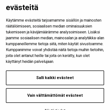
Etusivu
evästeitä
Kirjastot ja aukioloajat
Ota yhteyttä
Käytämme evästeitä tarjoamamme sisällön ja mainosten
Verkkokirjasto
räätälöimiseen, sosiaalisen median ominaisuuksien
tukemiseen ja kävijämäärämme analysoimiseen. Lisäksi
Kaikki kirjaston some-kanavat
jaamme sosiaalisen median, mainosalan ja analytiikka-alan
Näytä evästeasetukseni
kumppaneillemme tietoja siitä, miten käytät sivustoamme.
Kumppanimme voivat yhdistää näitä tietoja muihin tietoihin,
joita olet antanut heille tai joita on kerätty, kun olet
Seuraa meitä
käyttänyt heidän palvelujaan.
Salli kaikki evästeet
Vain välttämättömät evästeet