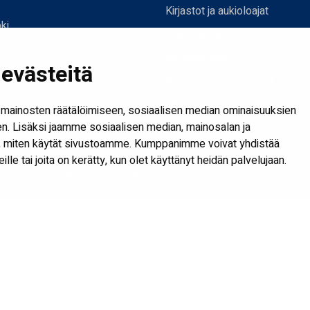
Kirjastot ja aukioloajat
ki
Ota yhteyttä
Verkkokirjasto
evästeitä
joki.fi
Kaikki kirjaston some-kanavat
mi@seinajoki.fi
Näytä evästeasetukseni
mainosten räätälöimiseen, sosiaalisen median ominaisuuksien
. Lisäksi jaamme sosiaalisen median, mainosalan ja
tä, miten käytät sivustoamme. Kumppanimme voivat yhdistää
heille tai joita on kerätty, kun olet käyttänyt heidän palvelujaan.
Saavutettavuusseloste
| © Seinäjoen kaupunginkirjasto 2026