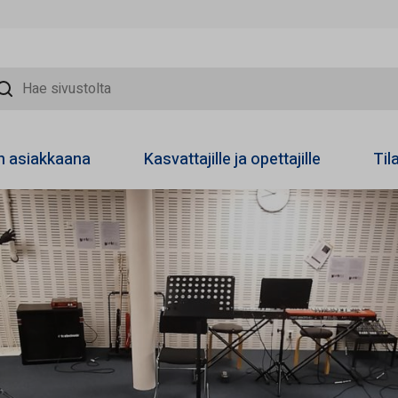
sivustolta
on asiakkaana
Kasvattajille ja opettajille
Til