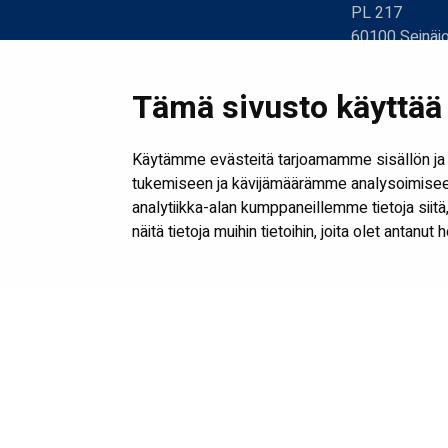
PL 217
60100 Seinäjo
06 416 2318
06 416 2317
Tämä sivusto käyttää 
kirjasto@seina
etunimi.sukuni
Käytämme evästeitä tarjoamamme sisällön ja 
tukemiseen ja kävijämäärämme analysoimiseen
analytiikka-alan kumppaneillemme tietoja sii
näitä tietoja muihin tietoihin, joita olet antanut 