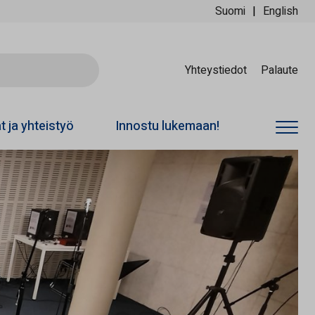
Suomi
English
Ski
Yhteystiedot
Palaute
at ja yhteistyö
Innostu lukemaan!