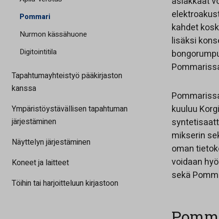
asiakkaat v
elektroakust
Pommari
kahdet koske
Nurmon kässähuone
lisäksi kons
Digitointitila
bongorumpuja
Pommarissa 
Tapahtumayhteistyö pääkirjaston
kanssa
Pommarissa o
kuuluu Korgi
Ympäristöystävällisen tapahtuman
järjestäminen
syntetisaat
mikserin se
Näyttelyn järjestäminen
oman tietok
voidaan hyö
Koneet ja laitteet
sekä Pommar
Töihin tai harjoitteluun kirjastoon
Pomma