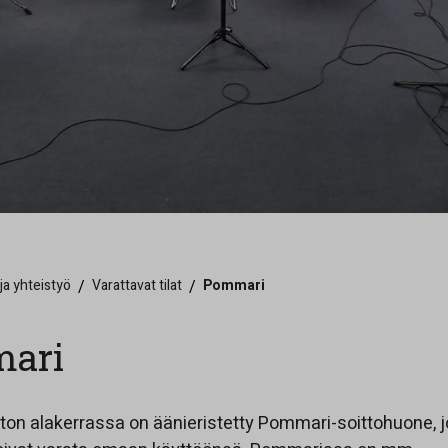
 ja yhteistyö
/
Varattavat tilat
/
Pommari
ari
ston alakerrassa on äänieristetty Pommari-soittohuone, j