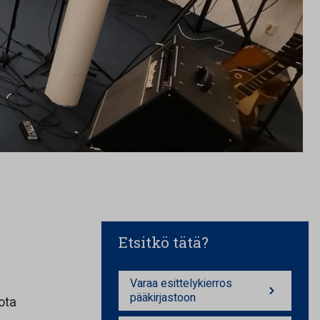
Etsitkö tätä?
Varaa esittelykierros
pääkirjastoon
ota