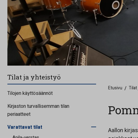
Tilat ja yhteistyö
Etusivu
/
Tilat
Tilojen käyttösäännöt
Pomm
Kirjaston turvallisemman tilan
periaatteet
Varattavat tilat
Aallon kirja
Apila-verstas