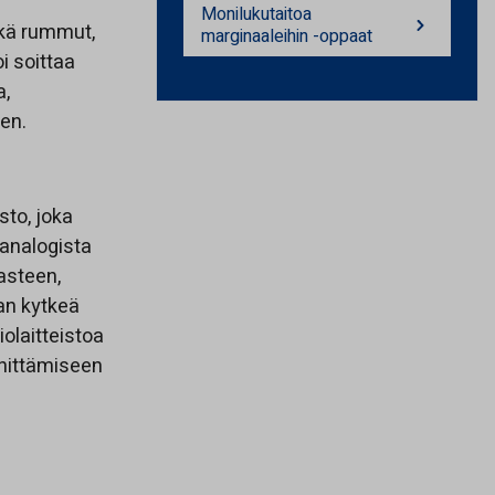
Monilukutaitoa
ekä rummut,
marginaaleihin -oppaat
i soittaa
a,
ten.
sto, joka
 analogista
asteen,
an kytkeä
olaitteistoa
nittämiseen