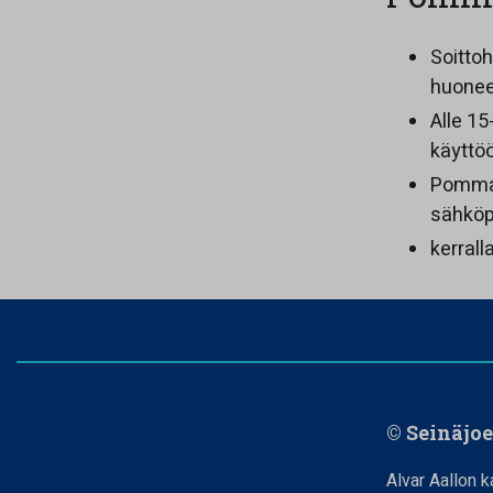
Soittoh
huoneen
Alle 15
käyttöö
Pommari
sähköp
kerrall
© Seinäjo
Alvar Aallon k