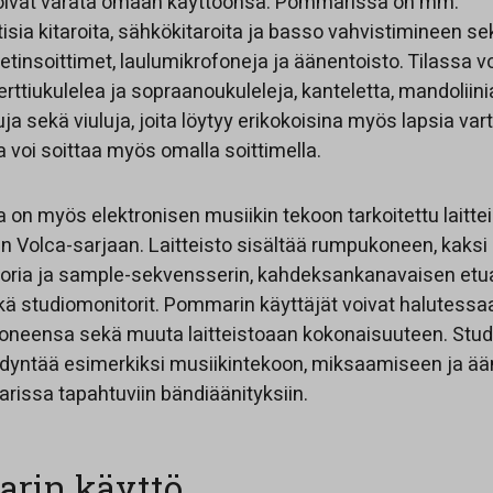
oivat varata omaan käyttöönsä. Pommarissa on mm.
isia kitaroita, sähkökitaroita ja basso vahvistimineen s
tinsoittimet, laulumikrofoneja ja äänentoisto. Tilassa vo
erttiukulelea ja sopraanoukuleleja, kanteletta, mandoliini
 sekä viuluja, joita löytyy erikokoisina myös lapsia var
voi soittaa myös omalla soittimella.
n myös elektronisen musiikin tekoon tarkoitettu laittei
n Volca-sarjaan. Laitteisto sisältää rumpukoneen, kaksi
toria ja sample-sekvensserin, kahdeksankanavaisen etu
kä studiomonitorit. Pommarin käyttäjät voivat halutessa
oneensa sekä muuta laitteistoaan kokonaisuuteen. Studi
dyntää esimerkiksi musiikintekoon, miksaamiseen ja ää
issa tapahtuviin bändiäänityksiin.
rin käyttö