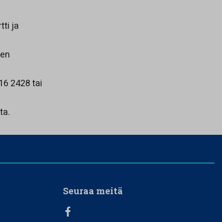
ti ja
een
16 2428 tai
ta.
Seuraa meitä