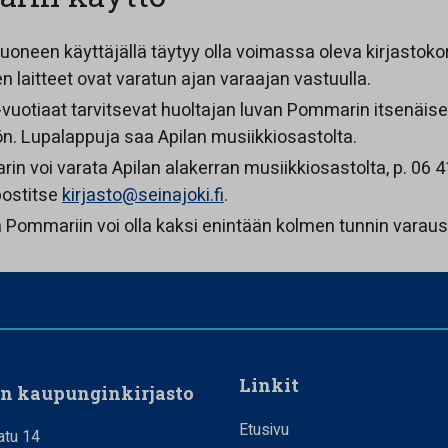
uoneen käyttäjällä täytyy olla voimassa oleva kirjastokort
 laitteet ovat varatun ajan varaajan vastuulla.
-vuotiaat tarvitsevat huoltajan luvan Pommarin itsenäis
n. Lupalappuja saa Apilan musiikkiosastolta.
n voi varata Apilan alakerran musiikkiosastolta, p. 06 4
ostitse
kirjasto@seinajoki.fi
.
a Pommariin voi olla kaksi enintään kolmen tunnin varaus
Linkit
en kaupunginkirjasto
Etusivu
atu 14