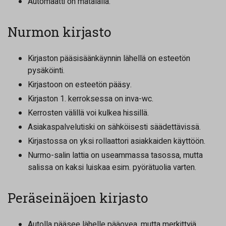
Automaatti on matalalla.
Nurmon kirjasto
Kirjaston pääsisäänkäynnin lähellä on esteetön
pysäköinti.
Kirjastoon on esteetön pääsy.
Kirjaston 1. kerroksessa on inva-wc.
Kerrosten välillä voi kulkea hissillä.
Asiakaspalvelutiski on sähköisesti säädettävissä.
Kirjastossa on yksi rollaattori asiakkaiden käyttöön.
Nurmo-salin lattia on useammassa tasossa, mutta
salissa on kaksi luiskaa esim. pyörätuolia varten.
Peräseinäjoen kirjasto
Autolla pääsee lähelle pääovea, mutta merkittyjä