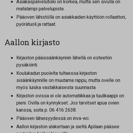
Asiakaspalvelutiski on korkea, mutta sen sivulla on
matalampi palvelupiste.
Pääoven lähistöllä on asiakkaiden käyttöön rollaattori,
pyörätuoli ja rattaat.
Aallon kirjasto
Kirjaston pääsisäänkäynnin lähellä on esteetön
pysäköinti.
Koulukadun puolelta tultaessa kirjaston
sisäänkäynnille on muutama rappu, mutta ovelle on
myös luiska vastakkaisesta suunnasta.
Kirjaston ovissa ei ole automatiikkaa ja tuulikaappi on
pieni. Ovilla on kynnykset. Jos tarvitset apua ovien
kanssa, soita p. 06 416 2638.
Pääoven läheisyydessä on inva-wc.
Aallon kirjaston alakertaan ja sieltä Apilaan pääsee