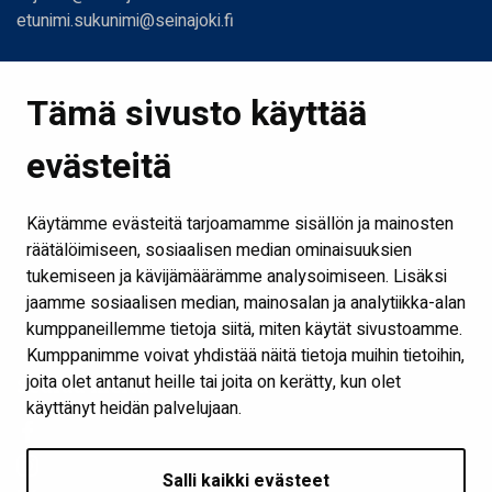
etunimi.sukunimi@seinajoki.fi
Linkit
Tämä sivusto käyttää
Etusivu
evästeitä
Kirjastot ja aukioloajat
Ota yhteyttä
Käytämme evästeitä tarjoamamme sisällön ja mainosten
Verkkokirjasto
räätälöimiseen, sosiaalisen median ominaisuuksien
tukemiseen ja kävijämäärämme analysoimiseen. Lisäksi
Kaikki kirjaston some-kanavat
jaamme sosiaalisen median, mainosalan ja analytiikka-alan
Näytä evästeasetukseni
kumppaneillemme tietoja siitä, miten käytät sivustoamme.
Kumppanimme voivat yhdistää näitä tietoja muihin tietoihin,
joita olet antanut heille tai joita on kerätty, kun olet
Seuraa meitä
käyttänyt heidän palvelujaan.
Salli kaikki evästeet