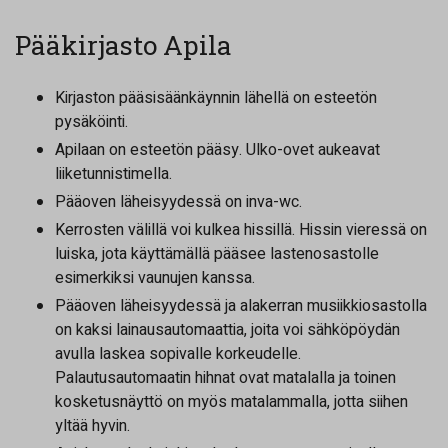
Pääkirjasto Apila
Kirjaston pääsisäänkäynnin lähellä on esteetön
pysäköinti.
Apilaan on esteetön pääsy. Ulko-ovet aukeavat
liiketunnistimella.
Pääoven läheisyydessä on inva-wc.
Kerrosten välillä voi kulkea hissillä. Hissin vieressä on
luiska, jota käyttämällä pääsee lastenosastolle
esimerkiksi vaunujen kanssa.
Pääoven läheisyydessä ja alakerran musiikkiosastolla
on kaksi lainausautomaattia, joita voi sähköpöydän
avulla laskea sopivalle korkeudelle.
Palautusautomaatin hihnat ovat matalalla ja toinen
kosketusnäyttö on myös matalammalla, jotta siihen
yltää hyvin.