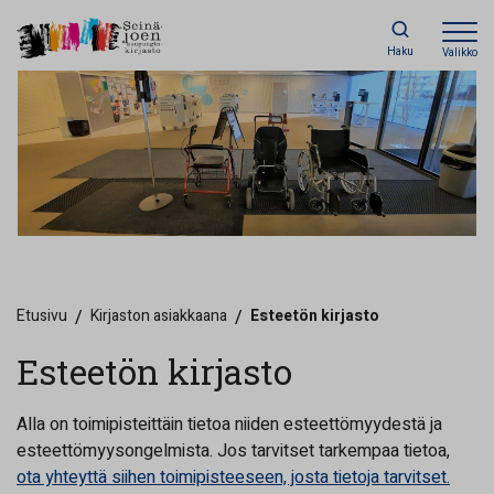
Haku
Valikko
Etusivu
/
Kirjaston asiakkaana
/
Esteetön kirjasto
Esteetön kirjasto
Alla on toimipisteittäin tietoa niiden esteettömyydestä ja
esteettömyysongelmista. Jos tarvitset tarkempaa tietoa,
ota yhteyttä siihen toimipisteeseen, josta tietoja tarvitset.