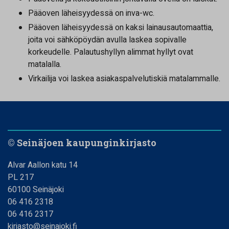
Pääoven läheisyydessä on inva-wc.
Pääoven läheisyydessä on kaksi lainausautomaattia,
joita voi sähköpöydän avulla laskea sopivalle
korkeudelle. Palautushyllyn alimmat hyllyt ovat
matalalla.
Virkailija voi laskea asiakaspalvelutiskiä matalammalle.
© Seinäjoen kaupunginkirjasto
Alvar Aallon katu 14
PL 217
60100 Seinäjoki
06 416 2318
06 416 2317
kirjasto@seinajoki.fi