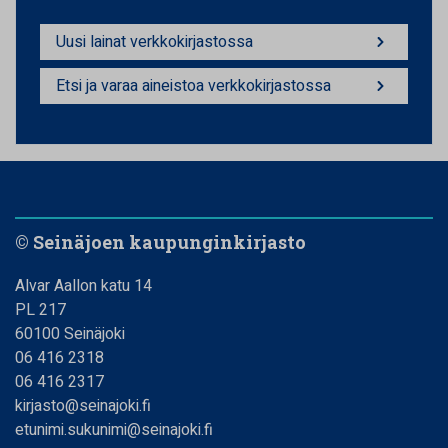
Uusi lainat verkkokirjastossa
Etsi ja varaa aineistoa verkkokirjastossa
© Seinäjoen kaupunginkirjasto
Alvar Aallon katu 14
PL 217
60100 Seinäjoki
06 416 2318
06 416 2317
kirjasto@seinajoki.fi
etunimi.sukunimi@seinajoki.fi