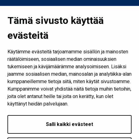
Linkit
Tämä sivusto käyttää
Etusivu
evästeitä
Kirjastot ja aukioloajat
Ota yhteyttä
Käytämme evästeitä tarjoamamme sisällön ja mainosten
Verkkokirjasto
räätälöimiseen, sosiaalisen median ominaisuuksien
tukemiseen ja kävijämäärämme analysoimiseen. Lisäksi
Kaikki kirjaston some-kanavat
jaamme sosiaalisen median, mainosalan ja analytiikka-alan
Näytä evästeasetukseni
kumppaneillemme tietoja siitä, miten käytät sivustoamme.
Kumppanimme voivat yhdistää näitä tietoja muihin tietoihin,
joita olet antanut heille tai joita on kerätty, kun olet
Seuraa meitä
käyttänyt heidän palvelujaan.
Salli kaikki evästeet