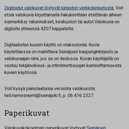
Digitoidut valokuvat löytyvät kirjaston verkkokirjastosta.
Voit
etsiä valokuvia kirjoittamalla hakukenttään etsittävän aiheen
esimerkiksi: rakennukset, keskustori tai autot.Valokuvia on
digitoitu yhteensä 4207 kappaletta.
Digitaalisten kuvien käyttö on maksutonta. Kuvia
käytettäessä on mainittava Seinäjoen kaupunginkirjasto ja
valokuvaajan nimi, jos se on tiedossa. Kuvan käyttäjällä on
vastuu tekijänoikeus- ja intimiteettisuojan kunnioittamisesta
kuvien käytössä.
Voit kysyä painolaatuisia versioita valokuvista:
heli.hernesniemi@seinajoki.fi, p. 06 416 2327.
Paperikuvat
Valokuvakokoelman paperikuvat löytyvät
Seinäjoen