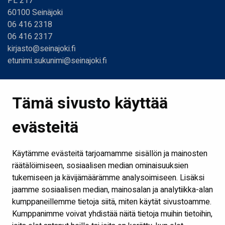
PL 217
60100 Seinäjoki
06 416 2318
06 416 2317
kirjasto@seinajoki.fi
etunimi.sukunimi@seinajoki.fi
Linkit
Tämä sivusto käyttää
Etusivu
evästeitä
Kirjastot ja aukioloajat
Ota yhteyttä
Käytämme evästeitä tarjoamamme sisällön ja mainosten
Verkkokirjasto
räätälöimiseen, sosiaalisen median ominaisuuksien
tukemiseen ja kävijämäärämme analysoimiseen. Lisäksi
Kaikki kirjaston some-kanavat
jaamme sosiaalisen median, mainosalan ja analytiikka-alan
Näytä evästeasetukseni
kumppaneillemme tietoja siitä, miten käytät sivustoamme.
Kumppanimme voivat yhdistää näitä tietoja muihin tietoihin,