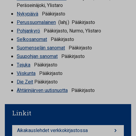
Peräseinäjoki, Ylistaro
Nykypäivä
Pääkirjasto
Perussuomalainen
(lahj.) Pääkirjasto
Pohjankyrö
Pääkirjasto, Nurmo, Ylistaro
Selkosanomat
Pääkirjasto
Suomenselän sanomat
Pääkirjasto
Suupohjan sanomat
Pääkirjasto
Tejuka
Pääkirjasto
Viiskunta
Pääkirjasto
Die Zeit
Pääkirjasto
Ähtärinjärven uutisnuotta
Pääkirjasto
Linkit
Aikakauslehdet verkkokirjastossa