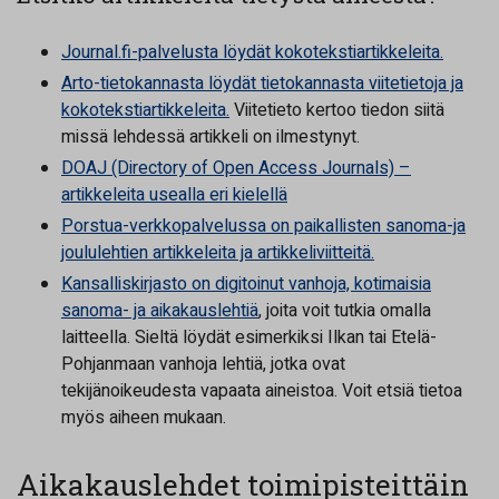
Journal.fi-palvelusta löydät kokotekstiartikkeleita.
Arto-tietokannasta löydät tietokannasta viitetietoja ja
kokotekstiartikkeleita.
Viitetieto kertoo tiedon siitä
missä lehdessä artikkeli on ilmestynyt.
DOAJ (Directory of Open Access Journals) –
artikkeleita usealla eri kielellä
Porstua-verkkopalvelussa on paikallisten sanoma-ja
joululehtien artikkeleita ja artikkeliviitteitä.
Kansalliskirjasto on digitoinut vanhoja, kotimaisia
sanoma- ja aikakauslehtiä
, joita voit tutkia omalla
laitteella. Sieltä löydät esimerkiksi Ilkan tai Etelä-
Pohjanmaan vanhoja lehtiä, jotka ovat
tekijänoikeudesta vapaata aineistoa. Voit etsiä tietoa
myös aiheen mukaan.
Aikakauslehdet toimipisteittäin