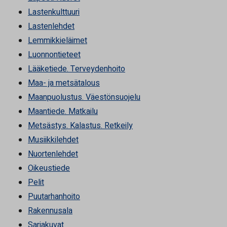
Lastenkulttuuri
Lastenlehdet
Lemmikkieläimet
Luonnontieteet
Lääketiede. Terveydenhoito
Maa- ja metsätalous
Maanpuolustus. Väestönsuojelu
Maantiede. Matkailu
Metsästys. Kalastus. Retkeily
Musiikkilehdet
Nuortenlehdet
Oikeustiede
Pelit
Puutarhanhoito
Rakennusala
Sarjakuvat