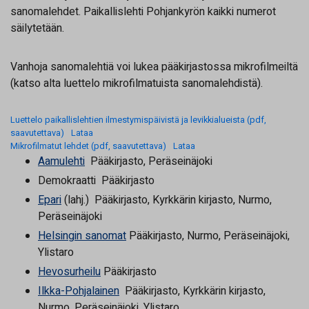
sanomalehdet. Paikallislehti Pohjankyrön kaikki numerot
säilytetään.
Vanhoja sanomalehtiä voi lukea pääkirjastossa mikrofilmeiltä
(katso alta luettelo mikrofilmatuista sanomalehdistä).
Luettelo paikallislehtien ilmestymispäivistä ja levikkialueista (pdf,
saavutettava)
Lataa
Mikrofilmatut lehdet (pdf, saavutettava)
Lataa
Aamulehti
Pääkirjasto, Peräseinäjoki
Demokraatti Pääkirjasto
Epari
(lahj.) Pääkirjasto, Kyrkkärin kirjasto, Nurmo,
Peräseinäjoki
Helsingin sanomat
Pääkirjasto, Nurmo, Peräseinäjoki,
Ylistaro
Hevos
u
rheilu
Pääkirjasto
Ilkka-Pohjalainen
Pääkirjasto, Kyrkkärin kirjasto,
Nurmo, Peräseinäjoki, Ylistaro