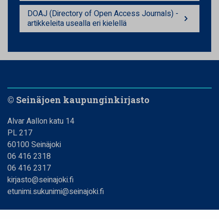
DOAJ (Directory of Open Access Journals) -
artikkeleita usealla eri kielellä
© Seinäjoen kaupunginkirjasto
Alvar Aallon katu 14
PL 217
60100 Seinäjoki
06 416 2318
06 416 2317
kirjasto@seinajoki.fi
etunimi.sukunimi@seinajoki.fi