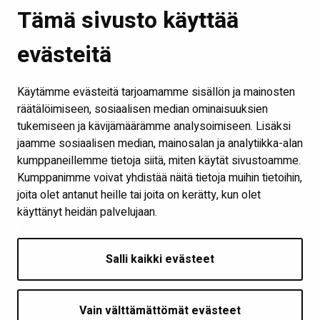
Linkit
Tämä sivusto käyttää
Etusivu
evästeitä
Kirjastot ja aukioloajat
Ota yhteyttä
Käytämme evästeitä tarjoamamme sisällön ja mainosten
Verkkokirjasto
räätälöimiseen, sosiaalisen median ominaisuuksien
tukemiseen ja kävijämäärämme analysoimiseen. Lisäksi
Kaikki kirjaston some-kanavat
jaamme sosiaalisen median, mainosalan ja analytiikka-alan
Näytä evästeasetukseni
kumppaneillemme tietoja siitä, miten käytät sivustoamme.
Kumppanimme voivat yhdistää näitä tietoja muihin tietoihin,
joita olet antanut heille tai joita on kerätty, kun olet
Seuraa meitä
käyttänyt heidän palvelujaan.
Salli kaikki evästeet
Vain välttämättömät evästeet