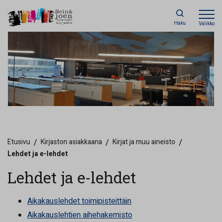
Haku
Valikko
Etusivu
/
Kirjaston asiakkaana
/
Kirjat ja muu aineisto
/
Lehdet ja e-lehdet
Lehdet ja e-lehdet
Aikakauslehdet toimipisteittäin
Aikakauslehtien aihehakemisto